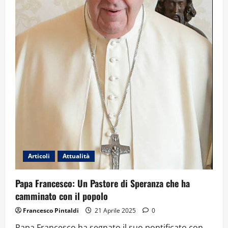
discutere
Articoli
Attualità
Papa Francesco: Un Pastore di Speranza che ha
camminato con il popolo
Francesco Pintaldi
21 Aprile 2025
0
Papa Francesco ha segnato il suo pontificato con