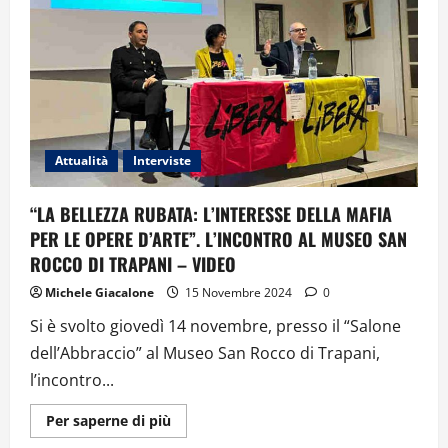
MEDIO
ORIENTE:
L’ANALISI
DI
DIEGO
SIRAGUSA
–
VIDEO
INTERVISTA
Attualità
Interviste
“LA BELLEZZA RUBATA: L’INTERESSE DELLA MAFIA
PER LE OPERE D’ARTE”. L’INCONTRO AL MUSEO SAN
ROCCO DI TRAPANI – VIDEO
Michele Giacalone
15 Novembre 2024
0
Si è svolto giovedì 14 novembre, presso il “Salone
dell’Abbraccio” al Museo San Rocco di Trapani,
l’incontro...
Ulteriori
Per saperne di più
informazioni
su