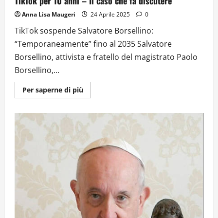
TikTok per 10 anni – Il caso che fa discutere
Anna Lisa Maugeri
24 Aprile 2025
0
TikTok sospende Salvatore Borsellino:
“Temporaneamente” fino al 2035 Salvatore
Borsellino, attivista e fratello del magistrato Paolo
Borsellino,...
Ulteriori
Per saperne di più
informazioni
su
Censura
sui
Social:
Salvatore
Borsellino
sospeso
da
TikTok
per
10
anni
–
Il
caso
che
fa