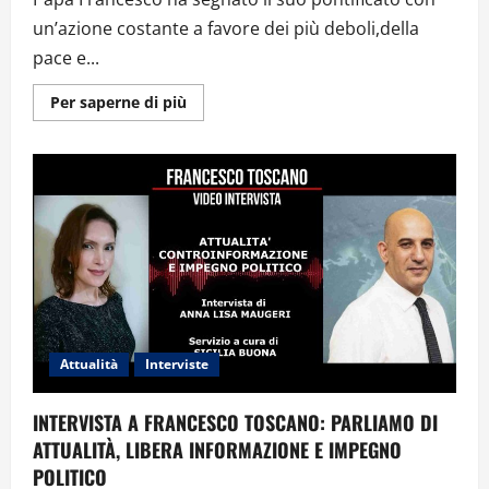
un’azione costante a favore dei più deboli,della
pace e...
Ulteriori
Per saperne di più
informazioni
su
Papa
Francesco:
Un
Pastore
di
Speranza
che
ha
camminato
con
il
popolo
Attualità
Interviste
INTERVISTA A FRANCESCO TOSCANO: PARLIAMO DI
ATTUALITÀ, LIBERA INFORMAZIONE E IMPEGNO
POLITICO