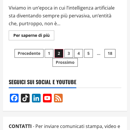
Viviamo in un’epoca in cui l’intelligenza artificiale
sta diventando sempre più pervasiva, un’entità
che, purtroppo, non è...
Ulteriori
Per saperne di più
informazioni
su
Intelligenza
Paginazione
Artificiale
Precedente
1
2
3
4
5
…
18
e
il
Prossimo
degli
futuro
degli
esperti:
articoli
Una
società
SEGUICI SUI SOCIAL E YOUTUBE
in
equilibrio
tra
innovazione
Facebook
TikTok
LinkedIn
YouTube
Feed
e
umanità
Channel
CONTATTI
- Per inviare comunicati stampa, video e