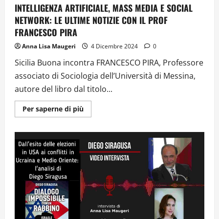
INTELLIGENZA ARTIFICIALE, MASS MEDIA E SOCIAL
NETWORK: LE ULTIME NOTIZIE CON IL PROF
FRANCESCO PIRA
Anna Lisa Maugeri
4 Dicembre 2024
0
Sicilia Buona incontra FRANCESCO PIRA, Professore
associato di Sociologia dell’Università di Messina,
autore del libro dal titolo...
Ulteriori
Per saperne di più
informazioni
su
INTELLIGENZA
ARTIFICIALE,
MASS
MEDIA
E
SOCIAL
NETWORK:
LE
ULTIME
NOTIZIE
CON
IL
PROF
FRANCESCO