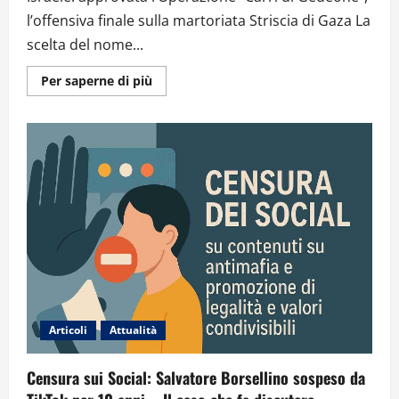
l’offensiva finale sulla martoriata Striscia di Gaza La
scelta del nome...
Ulteriori
Per saperne di più
informazioni
su
Operazione
“Carri
di
Gedeone”:
l’offensiva
finale
dell’esercito
israeliano
a
Gaza
Articoli
Attualità
Censura sui Social: Salvatore Borsellino sospeso da