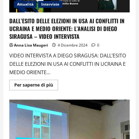
PIRA
Attualità
Interviste
DALL’ESITO DELLE ELEZIONI IN USA AI CONFLITTI IN
UCRAINA E MEDIO ORIENTE: L’ANALISI DI DIEGO
SIRAGUSA – VIDEO INTERVISTA
Anna Lisa Maugeri
4 Dicembre 2024
0
VIDEO INTERVISTA A DIEGO SIRAGUSA: DALL’ESITO
DELLE ELEZIONI IN USA AI CONFLITTI IN UCRAINA E
MEDIO ORIENTE...
Ulteriori
Per saperne di più
informazioni
su
DALL’ESITO
DELLE
ELEZIONI
IN
USA
AI
CONFLITTI
IN
UCRAINA
E