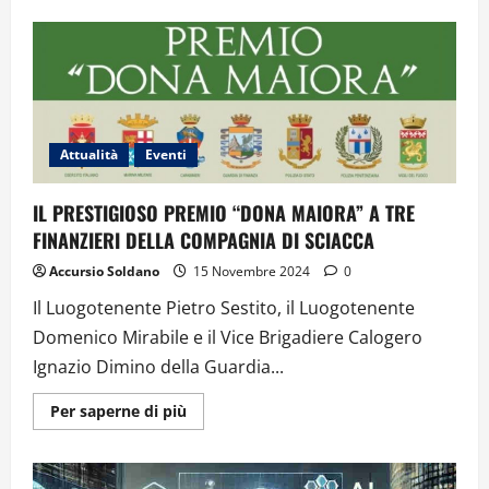
“LA
BELLEZZA
RUBATA:
L’INTERESSE
DELLA
MAFIA
PER
LE
OPERE
D’ARTE”.
Attualità
Eventi
L’INCONTRO
AL
MUSEO
IL PRESTIGIOSO PREMIO “DONA MAIORA” A TRE
SAN
ROCCO
FINANZIERI DELLA COMPAGNIA DI SCIACCA
DI
TRAPANI
Accursio Soldano
15 Novembre 2024
0
–
VIDEO
Il Luogotenente Pietro Sestito, il Luogotenente
Domenico Mirabile e il Vice Brigadiere Calogero
Ignazio Dimino della Guardia...
Ulteriori
Per saperne di più
informazioni
su
IL
PRESTIGIOSO
PREMIO