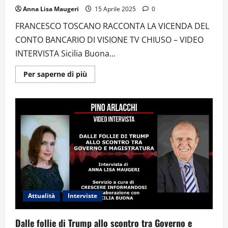
Anna Lisa Maugeri
15 Aprile 2025
0
FRANCESCO TOSCANO RACCONTA LA VICENDA DEL
CONTO BANCARIO DI VISIONE TV CHIUSO – VIDEO
INTERVISTA Sicilia Buona...
Ulteriori
Per saperne di più
informazioni
su
INTERVISTA
A
FRANCESCO
TOSCANO:
PARLIAMO
DI
ATTUALITÀ,
LIBERA
INFORMAZIONE
E
IMPEGNO
POLITICO
Attualità
Interviste
Dalle follie di Trump allo scontro tra Governo e