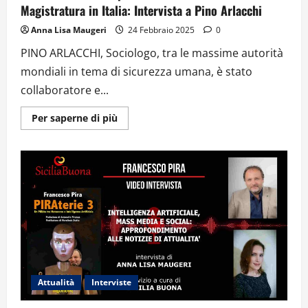
Magistratura in Italia: Intervista a Pino Arlacchi
Anna Lisa Maugeri
24 Febbraio 2025
0
PINO ARLACCHI, Sociologo, tra le massime autorità
mondiali in tema di sicurezza umana, è stato
collaboratore e...
Ulteriori
Per saperne di più
informazioni
su
Dalle
follie
di
Trump
allo
scontro
tra
Governo
e
Magistratura
in
Italia:
Intervista
a
Pino
Attualità
Interviste
Arlacchi