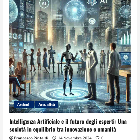
“DONA
MAIORA”
A
TRE
FINANZIERI
DELLA
COMPAGNIA
DI
SCIACCA
Articoli
Attualità
Intelligenza Artificiale e il futuro degli esperti: Una
società in equilibrio tra innovazione e umanità
Francesco Pintaldi
14 Novembre 2024
0