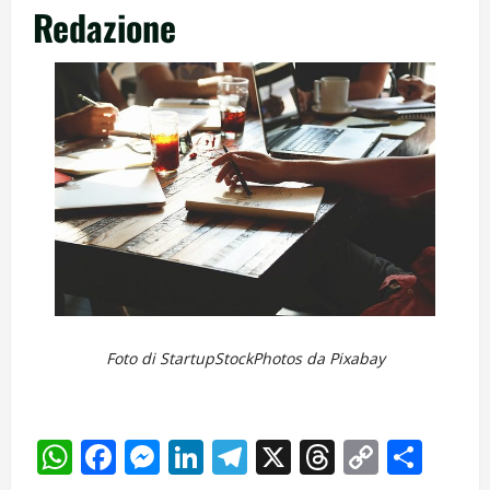
Redazione
Foto di StartupStockPhotos da Pixabay
WhatsApp
Facebook
Messenger
LinkedIn
Telegram
X
Threads
Copy
Cond