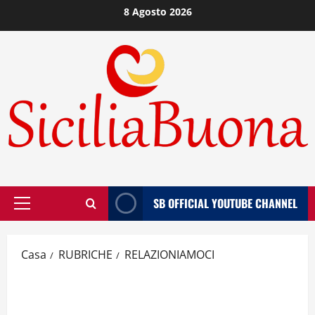
Vai
8 Agosto 2026
al
contenuto
SB OFFICIAL YOUTUBE CHANNEL
Menù
principale
Casa
RUBRICHE
RELAZIONIAMOCI