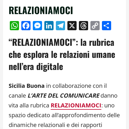
RELAZIONIAMOCI
WhatsApp
Facebook
Messenger
LinkedIn
Telegram
X
Threads
Copy
Cond
Link
“RELAZIONIAMOCI”: la rubrica
che esplora le relazioni umane
nell’era digitale
Sicilia Buona
in collaborazione con il
canale
L’ARTE DEL COMUNICARE
danno
vita alla rubrica
RELAZIONIAMOCI
: uno
spazio dedicato all’approfondimento delle
dinamiche relazionali e dei rapporti