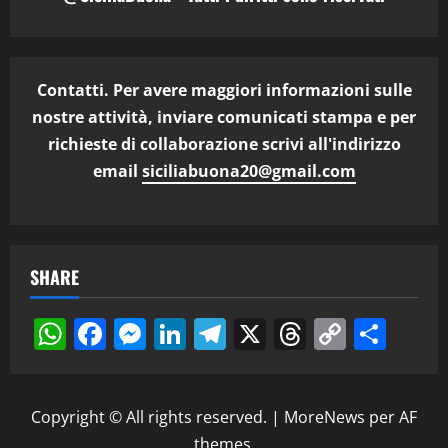
Contatti. Per avere maggiori informazioni sulle
nostre attività, inviare comunicati stampa e per
richieste di collaborazione scrivi all'indirizzo
email
siciliabuona20@gmail.com
SHARE
WhatsApp
Facebook
Messenger
LinkedIn
Telegram
X
Threads
Copy
Cond
Link
Copyright © All rights reserved.
|
MoreNews
per AF
themes.