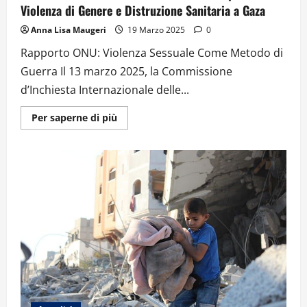
Violenza di Genere e Distruzione Sanitaria a Gaza
Anna Lisa Maugeri
19 Marzo 2025
0
Rapporto ONU: Violenza Sessuale Come Metodo di
Guerra Il 13 marzo 2025, la Commissione
d’Inchiesta Internazionale delle...
Ulteriori
Per saperne di più
informazioni
su
ONU:
Accuse
di
Genocidio
Contro
Israele
per
Violenza
di
Genere
e
Distruzione
Sanitaria
a
Gaza