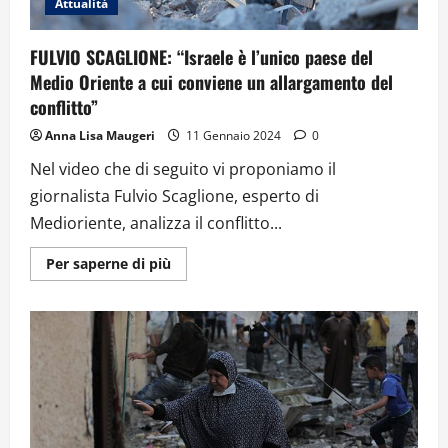
Attualità
FULVIO SCAGLIONE: “Israele è l’unico paese del
Medio Oriente a cui conviene un allargamento del
conflitto”
Anna Lisa Maugeri
11 Gennaio 2024
0
Nel video che di seguito vi proponiamo il
giornalista Fulvio Scaglione, esperto di
Medioriente, analizza il conflitto...
Ulteriori
Per saperne di più
informazioni
su
FULVIO
SCAGLIONE:
“Israele
è
l’unico
paese
del
Medio
Oriente
a
cui