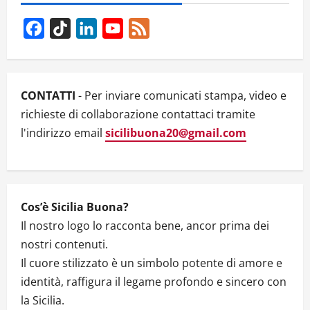
UNA
VOLONTARIA:
“CRIMINI
Facebook
TikTok
LinkedIn
YouTube
Feed
NEL
SILENZIO
Channel
PIU’
ASSOLUTO.
I
GIORNALI
NON
CONTATTI
- Per inviare comunicati stampa, video e
NE
PARLANO.
richieste di collaborazione contattaci tramite
PERCHE’
NESSUN
l'indirizzo email
sicilibuona20@gmail.com
CORRIDOIO
DI
SICUREZZA?
DOV’E’
IL
GOVERNO
ITALIANO?”
Cos’è Sicilia Buona?
Il nostro logo lo racconta bene, ancor prima dei
nostri contenuti.
Il cuore stilizzato è un simbolo potente di amore e
identità, raffigura il legame profondo e sincero con
la Sicilia.