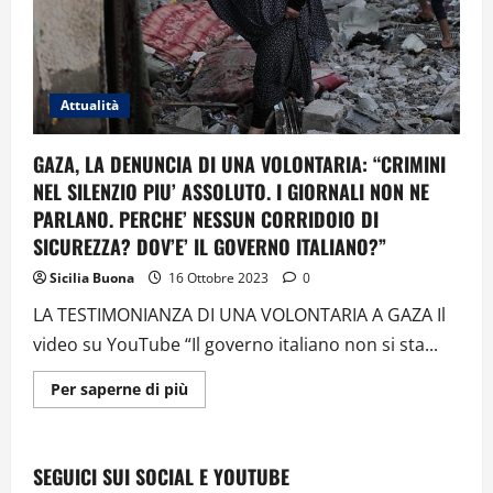
conviene
un
allargamento
del
conflitto”
Attualità
GAZA, LA DENUNCIA DI UNA VOLONTARIA: “CRIMINI
NEL SILENZIO PIU’ ASSOLUTO. I GIORNALI NON NE
PARLANO. PERCHE’ NESSUN CORRIDOIO DI
SICUREZZA? DOV’E’ IL GOVERNO ITALIANO?”
Sicilia Buona
16 Ottobre 2023
0
LA TESTIMONIANZA DI UNA VOLONTARIA A GAZA Il
video su YouTube “Il governo italiano non si sta...
Ulteriori
Per saperne di più
informazioni
su
GAZA,
LA
DENUNCIA
SEGUICI SUI SOCIAL E YOUTUBE
DI