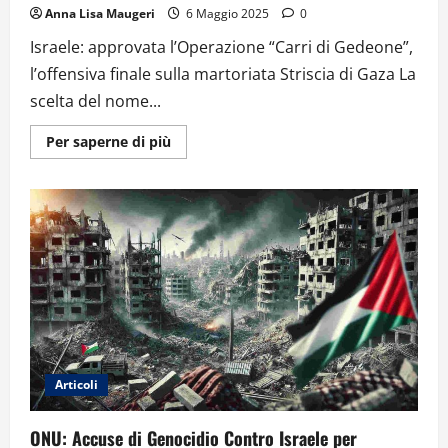
Anna Lisa Maugeri
6 Maggio 2025
0
Israele: approvata l’Operazione “Carri di Gedeone”,
l’offensiva finale sulla martoriata Striscia di Gaza La
scelta del nome...
Ulteriori
Per saperne di più
informazioni
su
Operazione
“Carri
di
Gedeone”:
l’offensiva
finale
dell’esercito
israeliano
a
Gaza
Articoli
ONU: Accuse di Genocidio Contro Israele per