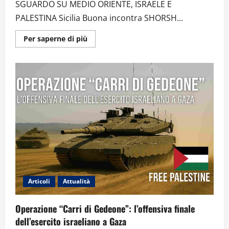
SGUARDO SU MEDIO ORIENTE, ISRAELE E
PALESTINA Sicilia Buona incontra SHORSH...
Ulteriori
Per saperne di più
informazioni
su
GAZA:
GHI
HA
VINTO
E
CHI
HA
PERSO?
INTERVISTA
A
SHORSH
SURME
SU
ISRAELE,
PALESTINA
E
MEDIO
ORIENTE
Articoli
Attualità
–
VIDEO
Operazione “Carri di Gedeone”: l’offensiva finale
dell’esercito israeliano a Gaza