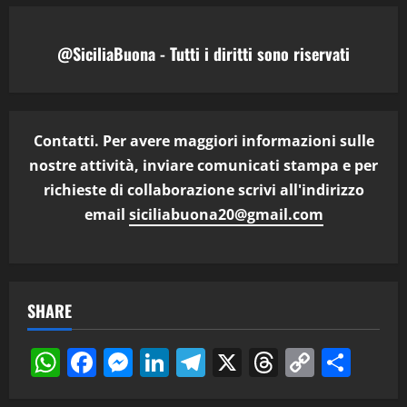
@SiciliaBuona - Tutti i diritti sono riservati
Contatti. Per avere maggiori informazioni sulle
nostre attività, inviare comunicati stampa e per
richieste di collaborazione scrivi all'indirizzo
email
siciliabuona20@gmail.com
SHARE
WhatsApp
Facebook
Messenger
LinkedIn
Telegram
X
Threads
Copy
Cond
Link