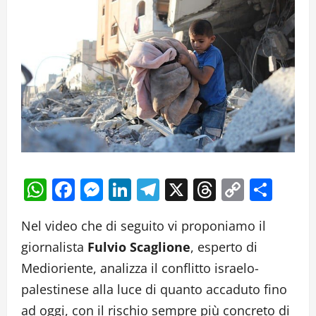
WhatsApp
Facebook
Messenger
LinkedIn
Telegram
X
Threads
Copy
Cond
Link
Nel video che di seguito vi proponiamo il
giornalista
Fulvio Scaglione
, esperto di
Medioriente, analizza il conflitto israelo-
palestinese alla luce di quanto accaduto fino
ad oggi, con il rischio sempre più concreto di