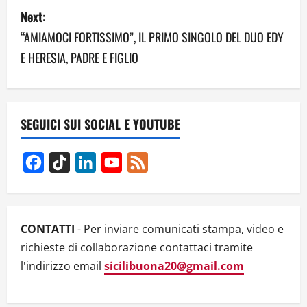
Next:
t
“AMIAMOCI FORTISSIMO”, IL PRIMO SINGOLO DEL DUO EDY
n
E HERESIA, PADRE E FIGLIO
a
v
SEGUICI SUI SOCIAL E YOUTUBE
i
g
Facebook
TikTok
LinkedIn
YouTube
Feed
Channel
a
t
CONTATTI
- Per inviare comunicati stampa, video e
i
richieste di collaborazione contattaci tramite
l'indirizzo email
sicilibuona20@gmail.com
o