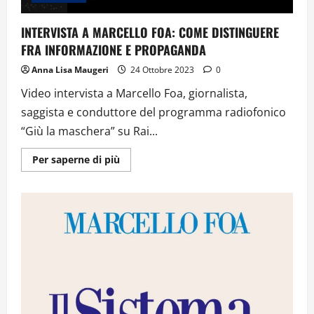
INTERVISTA A MARCELLO FOA: COME DISTINGUERE
FRA INFORMAZIONE E PROPAGANDA
Anna Lisa Maugeri
24 Ottobre 2023
0
Video intervista a Marcello Foa, giornalista,
saggista e conduttore del programma radiofonico
“Giù la maschera” su Rai...
Ulteriori
Per saperne di più
informazioni
su
INTERVISTA
A
MARCELLO
FOA:
COME
DISTINGUERE
FRA
INFORMAZIONE
E
PROPAGANDA