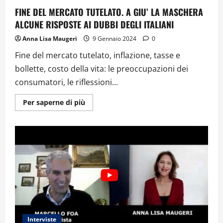
FINE DEL MERCATO TUTELATO. A GIU’ LA MASCHERA
ALCUNE RISPOSTE AI DUBBI DEGLI ITALIANI
Anna Lisa Maugeri
9 Gennaio 2024
0
Fine del mercato tutelato, inflazione, tasse e
bollette, costo della vita: le preoccupazioni dei
consumatori, le riflessioni...
Ulteriori
Per saperne di più
informazioni
su
FINE
DEL
MERCATO
TUTELATO.
A
GIU’
LA
MASCHERA
ALCUNE
RISPOSTE
AI
DUBBI
DEGLI
ITALIANI
Interviste