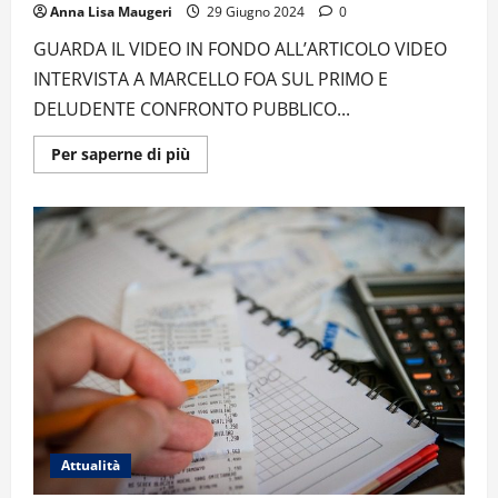
Anna Lisa Maugeri
29 Giugno 2024
0
GUARDA IL VIDEO IN FONDO ALL’ARTICOLO VIDEO
INTERVISTA A MARCELLO FOA SUL PRIMO E
DELUDENTE CONFRONTO PUBBLICO...
Ulteriori
Per saperne di più
informazioni
su
PRIMO
CONFRONTO
BIDEN-
TRUMP:
ELETTORI
DELUSI,
DEMOCRATICI
PREOCCUPATI.
NE
PARLIAMO
CON
MARCELLO
FOA
–
VIDEO
Attualità