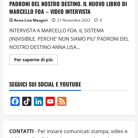
PADRONI DEL NOSTRO DESTINO. IL NUOVO LIBRO DI
MARCELLO FOA – VIDEO INTERVISTA
Anna Lisa Maugeri
21 Novembre 2022
0
INTERVISTA A MARCELLO FOA. IL SISTEMA
(IN)VISIBILE. PERCHE’ NON SIAMO PIU’ PADRONI DEL
NOSTRO DESTINO ANNA LISA...
Ulteriori
Per saperne di più
informazioni
su
IL
SISTEMA
(IN)VISIBILE.
SEGUICI SUI SOCIAL E YOUTUBE
PERCHE’
NON
SIAMO
PIU’
Facebook
TikTok
LinkedIn
YouTube
Feed
PADRONI
DEL
Channel
NOSTRO
DESTINO.
IL
NUOVO
LIBRO
CONTATTI
- Per inviare comunicati stampa, video e
DI
MARCELLO