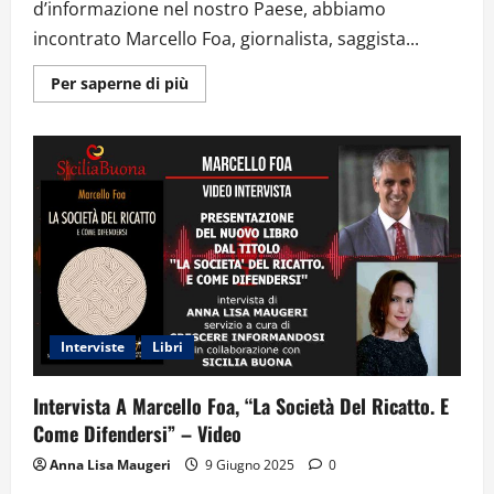
d’informazione nel nostro Paese, abbiamo
incontrato Marcello Foa, giornalista, saggista...
Ulteriori
Per saperne di più
informazioni
su
LIBERTÀ
DI
STAMPA
E
GIORNALISMO
D’INCHIESTA
TRA
INTIMIDAZIONI
E
CENSURA:
INTERVISTA
A
MARCELLO
FOA
Interviste
Libri
Intervista A Marcello Foa, “La Società Del Ricatto. E
Come Difendersi” – Video
Anna Lisa Maugeri
9 Giugno 2025
0