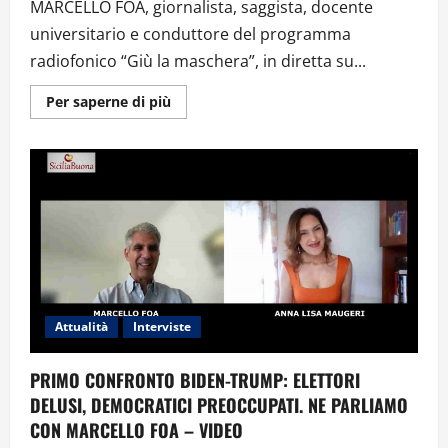
MARCELLO FOA, giornalista, saggista, docente
universitario e conduttore del programma
radiofonico “Giù la maschera”, in diretta su...
Ulteriori
Per saperne di più
informazioni
su
Intervista
A
Marcello
Foa,
“La
Società
Del
Ricatto.
E
Come
Difendersi”
–
Video
Attualità
Interviste
PRIMO CONFRONTO BIDEN-TRUMP: ELETTORI
DELUSI, DEMOCRATICI PREOCCUPATI. NE PARLIAMO
CON MARCELLO FOA – VIDEO