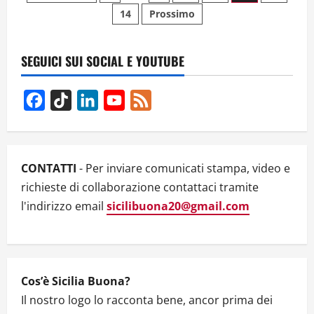
UN
14
Prossimo
degli
ALFABETO”,
IL
NUOVO
articoli
LIBRO
DI
SEGUICI SUI SOCIAL E YOUTUBE
GIUSEPPE
MAURIZIO
PISCOPO
Facebook
TikTok
LinkedIn
YouTube
Feed
Channel
CONTATTI
- Per inviare comunicati stampa, video e
richieste di collaborazione contattaci tramite
l'indirizzo email
sicilibuona20@gmail.com
Cos’è Sicilia Buona?
Il nostro logo lo racconta bene, ancor prima dei