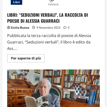
Libri
LIBRI: “SEDUZIONI VERBALI”, LA RACCOLTA DI
POESIE DI ALESSIA GUARRACI
Sicilia Buona
9 Novembre 2023
0
Pubblicata la terza raccolta di poesie di Alessia
Guarraci, “Seduzioni verbali”, il libro è edito da
Ass....
Ulteriori
Per saperne di più
informazioni
su
LIBRI:
“SEDUZIONI
VERBALI”,
LA
RACCOLTA
DI
POESIE
DI
ALESSIA
GUARRACI