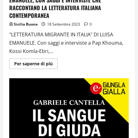
EMANUELE, CON SAGGI E INTERVISTE CHE
RACCONTANO LA LETTERATURA ITALIANA
CONTEMPORANEA
Sicilia Buona
18 Settembre 2023
0
"LETTERATURA MIGRANTE IN ITALIA" DI LUISA
EMANUELE. Con saggi e interviste a Pap Khouma,
Kossi Komla-Ebri,...
Ulteriori
Per saperne di più
informazioni
su
“LETTERATURA
MIGRANTE
IN
ITALIA”
DI
LUISA
EMANUELE,
CON
SAGGI
E
INTERVISTE
CHE
RACCONTANO
LA
LETTERATURA