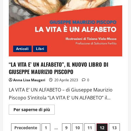
Articoli
Libri
“LA VITA E’ UN ALFABETO”, IL NUOVO LIBRO DI
GIUSEPPE MAURIZIO PISCOPO
Anna Lisa Maugeri
20 Aprile 2023
0
LA VITA E’ UN ALFABETO – di Giuseppe Maurizio
Piscopo S’intitola “LA VITA E’ UN ALFABETO” il...
Ulteriori
Per saperne di più
informazioni
su
“LA
Paginazione
VITA
Precedente
1
…
9
10
11
12
13
E’