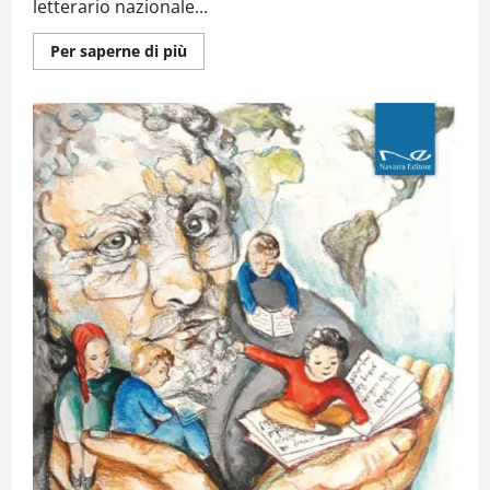
letterario nazionale...
Ulteriori
Per saperne di più
informazioni
su
PREMIO
LETTERARIO
ALESSIO
DI
GIOVANNI.
PRIMO
PREMIO
ALLO
SCRITTORE
SICILIANO
ACCURSIO
SOLDANO