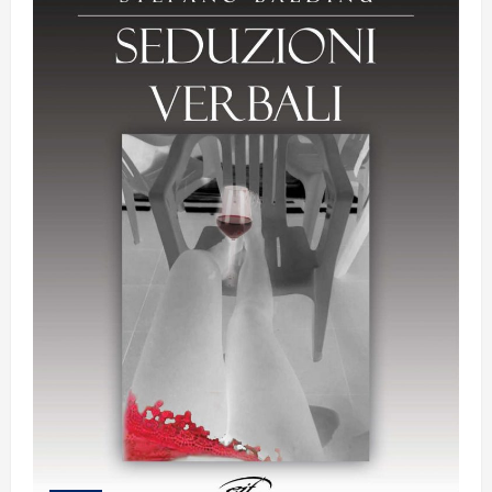
PSICOLOGA
E
AUTRICE
DEL
LIBRO
“VITA
DA
MATRIGNA”