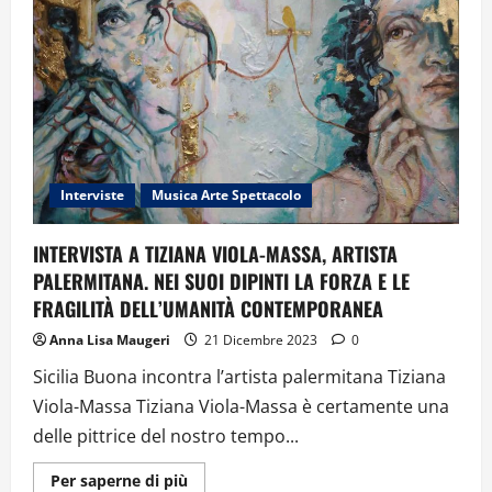
TEATRO
A
MODO
MIO…
SCRIVERE
TESTI
E
ALLESTIRE
SPETTACOLI
A
MISURA
DI
BAMBINO”
Interviste
Musica Arte Spettacolo
DI
SALVATORE
SIINA
INTERVISTA A TIZIANA VIOLA-MASSA, ARTISTA
PALERMITANA. NEI SUOI DIPINTI LA FORZA E LE
FRAGILITÀ DELL’UMANITÀ CONTEMPORANEA
Anna Lisa Maugeri
21 Dicembre 2023
0
Sicilia Buona incontra l’artista palermitana Tiziana
Viola-Massa Tiziana Viola-Massa è certamente una
delle pittrice del nostro tempo...
Ulteriori
Per saperne di più