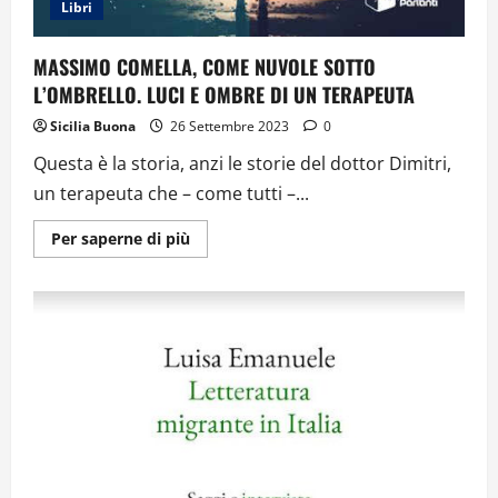
Libri
MASSIMO COMELLA, COME NUVOLE SOTTO
L’OMBRELLO. LUCI E OMBRE DI UN TERAPEUTA
Sicilia Buona
26 Settembre 2023
0
Questa è la storia, anzi le storie del dottor Dimitri,
un terapeuta che – come tutti –...
Ulteriori
Per saperne di più
informazioni
su
MASSIMO
COMELLA,
COME
NUVOLE
SOTTO
L’OMBRELLO.
LUCI
E
OMBRE
DI
UN
TERAPEUTA