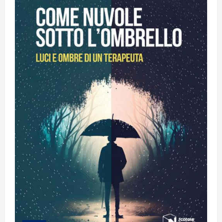
“PROCESSO
A
PASOLINI”