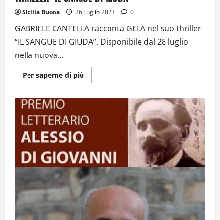
Sicilia Buona
26 Luglio 2023
0
GABRIELE CANTELLA racconta GELA nel suo thriller
“IL SANGUE DI GIUDA”. Disponibile dal 28 luglio
nella nuova...
Ulteriori
Per saperne di più
informazioni
su
GABRIELE
CANTELLA
RACCONTA
GELA
NEL
SUO
THRILLER
“IL
SANGUE
DI
GIUDA”