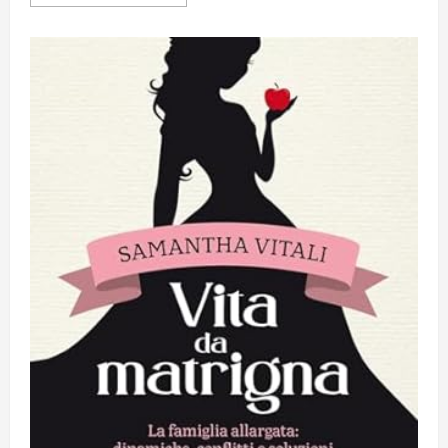
informazioni
su
INTERVISTA
A
TIZIANA
VIOLA-
MASSA,
ARTISTA
PALERMITANA.
NEI
SUOI
DIPINTI
LA
FORZA
E
LE
FRAGILITÀ
DELL’UMANITÀ
CONTEMPORANEA