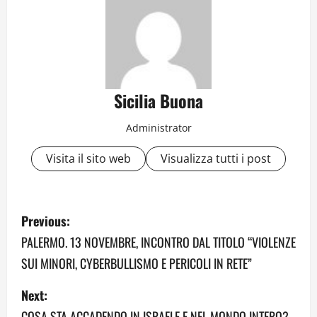
Sicilia Buona
Administrator
Visita il sito web
Visualizza tutti i post
P
Previous:
o
PALERMO. 13 NOVEMBRE, INCONTRO DAL TITOLO “VIOLENZE
SUI MINORI, CYBERBULLISMO E PERICOLI IN RETE”
s
Next:
t
COSA STA ACCADENDO IN ISRAELE E NEL MONDO INTERO?