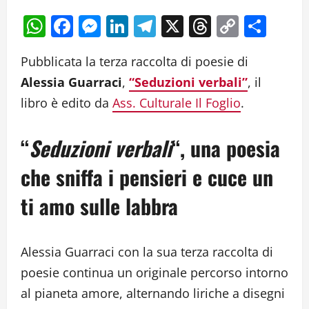
WhatsApp
Facebook
Messenger
LinkedIn
Telegram
X
Threads
Copy
Cond
Link
Pubblicata la terza raccolta di poesie di
Alessia Guarraci
,
“Seduzioni verbali”
, il
libro è edito da
Ass. Culturale Il Foglio
.
“
Seduzioni verbali
“, una poesia
che sniffa i pensieri e cuce un
ti amo sulle labbra
Alessia Guarraci con la sua terza raccolta di
poesie continua un originale percorso intorno
al pianeta amore, alternando liriche a disegni