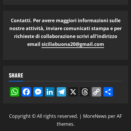
Contatti. Per avere maggiori informazioni sulle
nostre attività, inviare comunicati stampa e per
richieste di collaborazione scrivi all'indirizzo
email
siciliabuona20@gmail.com
SHARE
WhatsApp
Facebook
Messenger
LinkedIn
Telegram
X
Threads
Copy
Cond
Link
Copyright © All rights reserved.
|
MoreNews
per AF
themes.