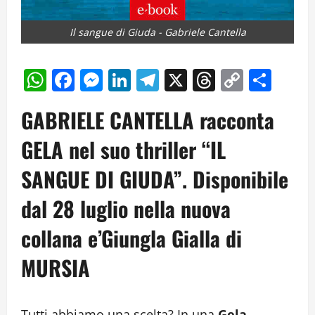
Il sangue di Giuda - Gabriele Cantella
WhatsApp
Facebook
Messenger
LinkedIn
Telegram
X
Threads
Copy
Cond
Link
GABRIELE CANTELLA racconta
GELA nel suo thriller “IL
SANGUE DI GIUDA”. Disponibile
dal 28 luglio nella nuova
collana e’Giungla Gialla di
MURSIA
Tutti abbiamo una scelta? In una
Gela