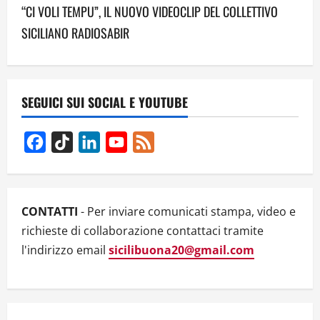
“CI VOLI TEMPU”, IL NUOVO VIDEOCLIP DEL COLLETTIVO
n
SICILIANO RADIOSABIR
a
v
SEGUICI SUI SOCIAL E YOUTUBE
i
g
Facebook
TikTok
LinkedIn
YouTube
Feed
Channel
a
t
CONTATTI
- Per inviare comunicati stampa, video e
i
richieste di collaborazione contattaci tramite
l'indirizzo email
sicilibuona20@gmail.com
o
n