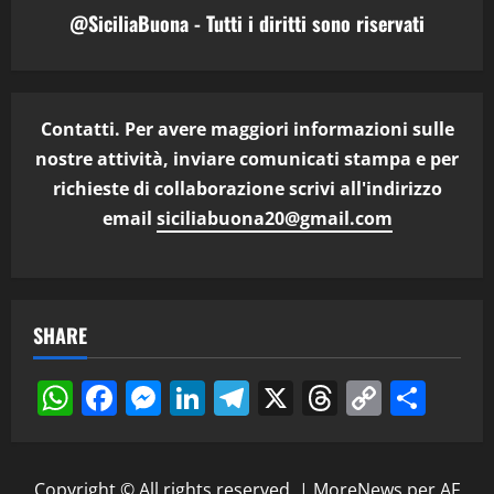
@SiciliaBuona - Tutti i diritti sono riservati
Contatti. Per avere maggiori informazioni sulle
nostre attività, inviare comunicati stampa e per
richieste di collaborazione scrivi all'indirizzo
email
siciliabuona20@gmail.com
SHARE
WhatsApp
Facebook
Messenger
LinkedIn
Telegram
X
Threads
Copy
Cond
Link
Copyright © All rights reserved.
|
MoreNews
per AF