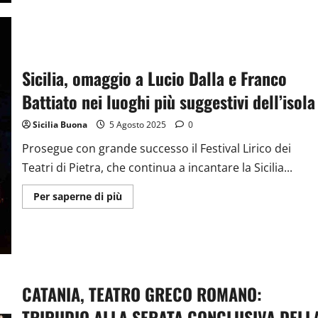
BATTIATO
RIVIVE
TRA
LE
SALINE
DI
MARSALA:
Sicilia, omaggio a Lucio Dalla e Franco
EMOZIONI
E
BELLEZZA
Battiato nei luoghi più suggestivi dell’isola
AL
FESTIVAL
LIRICO
Sicilia Buona
5 Agosto 2025
0
DEI
TEATRI
Prosegue con grande successo il Festival Lirico dei
DI
PIETRA
Teatri di Pietra, che continua a incantare la Sicilia...
2025
Ulteriori
Per saperne di più
informazioni
su
Sicilia,
omaggio
a
Lucio
Dalla
e
Franco
CATANIA, TEATRO GRECO ROMANO:
Battiato
nei
TRIPUDIO ALLA SERATA CONCLUSIVA DELL
luoghi