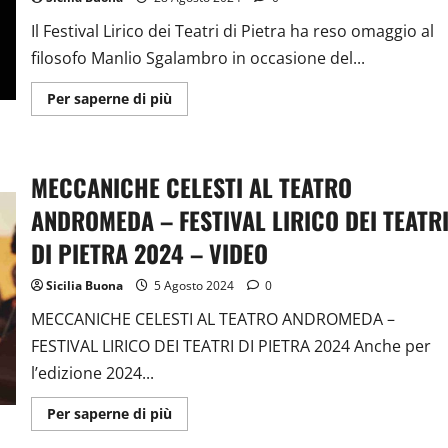
LIRICO
DEI
TEATRI
Il Festival Lirico dei Teatri di Pietra ha reso omaggio al
DI
filosofo Manlio Sgalambro in occasione del...
PIETRA
Ulteriori
Per saperne di più
informazioni
su
“BATTIATO
SPIRITUALE”,
MUSICA,
MECCANICHE CELESTI AL TEATRO
MITO
E
SPIRITUALITÀ:
ANDROMEDA – FESTIVAL LIRICO DEI TEATR
IL
FESTIVAL
DI PIETRA 2024 – VIDEO
LIRICO
DEI
TEATRI
Sicilia Buona
5 Agosto 2024
0
DI
PIETRA
MECCANICHE CELESTI AL TEATRO ANDROMEDA –
CELEBRA
IL
FESTIVAL LIRICO DEI TEATRI DI PIETRA 2024 Anche per
CENTENARIO
DI
l’edizione 2024...
MANLIO
SGALAMBRO
Ulteriori
Per saperne di più
informazioni
su