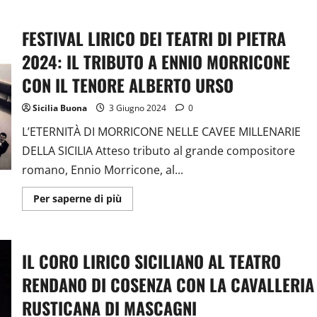
MECCANICHE
CELESTI
AL
FESTIVAL LIRICO DEI TEATRI DI PIETRA
TEATRO
ANDROMEDA
–
2024: IL TRIBUTO A ENNIO MORRICONE
FESTIVAL
LIRICO
CON IL TENORE ALBERTO URSO
DEI
TEATRI
DI
Sicilia Buona
3 Giugno 2024
0
PIETRA
2024
L’ETERNITÀ DI MORRICONE NELLE CAVEE MILLENARIE
–
VIDEO
DELLA SICILIA Atteso tributo al grande compositore
romano, Ennio Morricone, al...
Ulteriori
Per saperne di più
informazioni
su
FESTIVAL
LIRICO
DEI
IL CORO LIRICO SICILIANO AL TEATRO
TEATRI
DI
PIETRA
RENDANO DI COSENZA CON LA CAVALLERIA
2024:
IL
RUSTICANA DI MASCAGNI
TRIBUTO
A