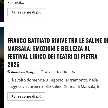
Festival...
Ulteriori
Per saperne di più
informazioni
su
FESTIVAL
LIRICO
DEI
TEATRI
DI
FRANCO BATTIATO RIVIVE TRA LE SALINE D
PIETRA
2026:
“ACCAREZZARE
MARSALA: EMOZIONI E BELLEZZA AL
ETERNITÀ”
FESTIVAL LIRICO DEI TEATRI DI PIETRA
2025
Anna Lisa Maugeri
4 Settembre 2025
0
Si è svolto domenica 31 agosto, al tramonto, nella
suggestiva cornice delle saline Genna di Marsala, lo...
Ulteriori
Per saperne di più
informazioni
su
FRANCO