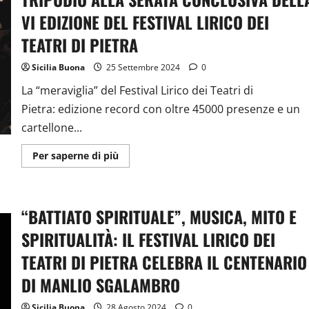
più
suggestivi
VI EDIZIONE DEL FESTIVAL LIRICO DEI
dell’isola
TEATRI DI PIETRA
Sicilia Buona
25 Settembre 2024
0
La “meraviglia” del Festival Lirico dei Teatri di
Pietra: edizione record con oltre 45000 presenze e un
cartellone...
Ulteriori
Per saperne di più
informazioni
su
CATANIA,
TEATRO
GRECO
“BATTIATO SPIRITUALE”, MUSICA, MITO E
ROMANO:
TRIPUDIO
ALLA
SPIRITUALITÀ: IL FESTIVAL LIRICO DEI
SERATA
CONCLUSIVA
TEATRI DI PIETRA CELEBRA IL CENTENARIO
DELLA
VI
DI MANLIO SGALAMBRO
EDIZIONE
DEL
FESTIVAL
Sicilia Buona
28 Agosto 2024
0