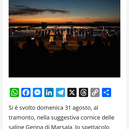
WhatsApp
Facebook
Messenger
LinkedIn
Telegram
X
Threads
Copy
Cond
Link
Si è svolto domenica 31 agosto, al
tramonto, nella suggestiva cornice delle
saline Genna di Marsala, lo spettacolo