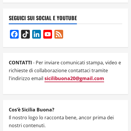
v
SEGUICI SUI SOCIAL E YOUTUBE
i
g
Facebook
TikTok
LinkedIn
YouTube
Feed
Channel
a
t
CONTATTI
- Per inviare comunicati stampa, video e
i
richieste di collaborazione contattaci tramite
l'indirizzo email
sicilibuona20@gmail.com
o
n
Cos’è Sicilia Buona?
Il nostro logo lo racconta bene, ancor prima dei
nostri contenuti.