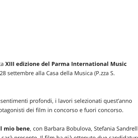
dividi
ta
XIII edizione del Parma International Music
28 settembre alla Casa della Musica (P.zza S.
 sentimenti profondi, i lavori selezionati quest’anno
otagonisti dei film in concorso e fuori concorso.
il mio bene
, con Barbara Bobulova, Stefania Sandrell
arà presente. Il film ha già ottenuto due candidatur