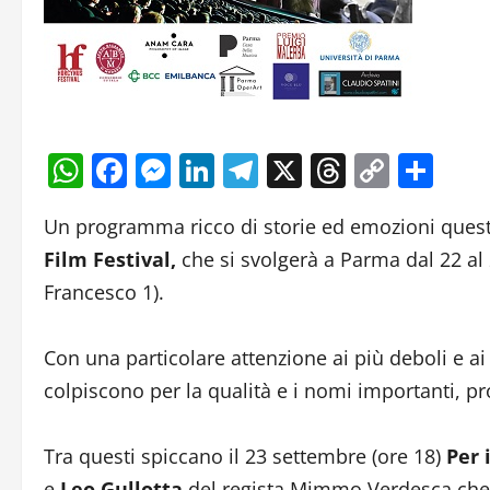
WhatsApp
Facebook
Messenger
LinkedIn
Telegram
X
Threads
Copy
Con
Link
Un programma ricco di storie ed emozioni ques
Film Festival,
che si svolgerà a Parma dal 22 al 
Francesco 1).
Con una particolare attenzione ai più deboli e ai
colpiscono per la qualità e i nomi importanti, pr
Tra questi spiccano il 23 settembre (ore 18)
Per 
e
Leo Gullotta
del regista Mimmo Verdesca che s