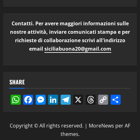
Contatti. Per avere maggiori informazioni sulle
nostre attività, inviare comunicati stampa e per
richieste di collaborazione scrivi all'indirizzo
email
siciliabuona20@gmail.com
SHARE
WhatsApp
Facebook
Messenger
LinkedIn
Telegram
X
Threads
Copy
Cond
Link
Copyright © All rights reserved.
|
MoreNews
per AF
themes.