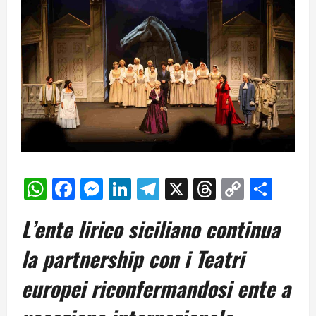
WhatsApp
Facebook
Messenger
LinkedIn
Telegram
X
Threads
Copy
Cond
Link
L’ente lirico siciliano continua
la partnership con i Teatri
europei riconfermandosi ente a