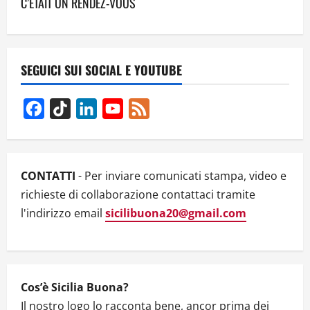
a
C’ÈTAIT UN RENDEZ-VOUS
v
i
SEGUICI SUI SOCIAL E YOUTUBE
g
Facebook
TikTok
LinkedIn
YouTube
Feed
a
Channel
t
i
CONTATTI
- Per inviare comunicati stampa, video e
richieste di collaborazione contattaci tramite
o
l'indirizzo email
sicilibuona20@gmail.com
n
Cos’è Sicilia Buona?
Il nostro logo lo racconta bene, ancor prima dei