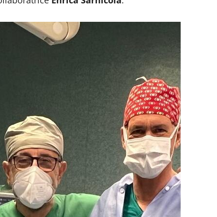
ollaboratrice
Enrica Sarnicola
.