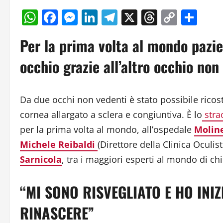
WhatsApp
Facebook
Messenger
LinkedIn
Telegram
X
Threads
Copy
Con
Link
Per la prima volta al mondo pazie
occhio grazie all’altro occhio non
Da due occhi non vedenti è stato possibile ricos
cornea allargato a sclera e congiuntiva. È lo
stra
per la prima volta al mondo, all’ospedale
Moline
Michele Reibaldi
(Direttore della Clinica Oculis
Sarnicola
, tra i maggiori esperti al mondo di ch
“MI SONO RISVEGLIATO E HO INIZ
RINASCERE”