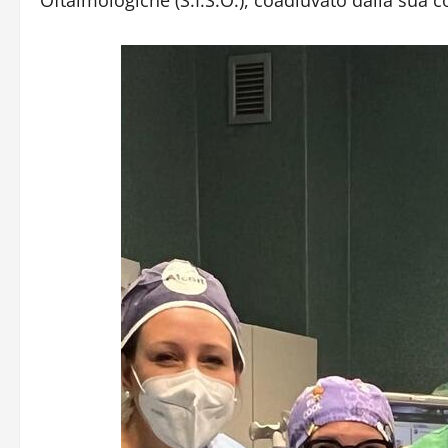
Oftalmologiche (S.I.S.O.), coadiuvato dalla sua c