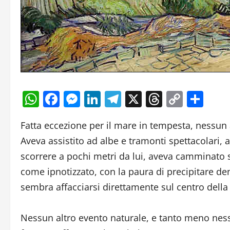
WhatsApp
Facebook
Messenger
LinkedIn
Telegram
X
Threads
Copy
Con
Link
Fatta eccezione per il mare in tempesta, nessun 
Aveva assistito ad albe e tramonti spettacolari, 
scorrere a pochi metri da lui, aveva camminato su
come ipnotizzato, con la paura di precipitare de
sembra affacciarsi direttamente sul centro della 
Nessun altro evento naturale, e tanto meno nes