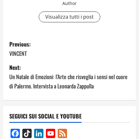
Author
Visualizza tutti i post
P
Previous:
o
VINCENT
s
Next:
Un Natale di Emozioni: l’Arte che risveglia i sensi nel cuore
t
di Palermo. Intervista a Leonarda Zappulla
n
a
v
SEGUICI SUI SOCIAL E YOUTUBE
i
Facebook
TikTok
LinkedIn
YouTube
Feed