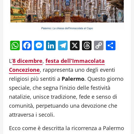
WhatsApp
Facebook
Messenger
LinkedIn
Telegram
X
Threads
Copy
Cond
Link
L’
8 dicembre
,
festa dell’Immacolata
Concezione
, rappresenta uno degli eventi
religiosi più sentiti a
Palermo
. Questo giorno
speciale, che segna l’inizio delle festività
natalizie, unisce tradizione, fede e senso di
comunità, perpetuando una devozione che
attraversa i secoli.
Ecco come è descritta la ricorrenza a Palermo