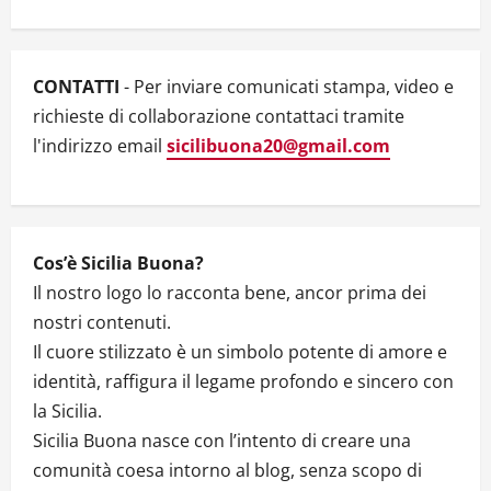
g
Channel
a
CONTATTI
- Per inviare comunicati stampa, video e
t
richieste di collaborazione contattaci tramite
l'indirizzo email
sicilibuona20@gmail.com
i
o
n
Cos’è Sicilia Buona?
Il nostro logo lo racconta bene, ancor prima dei
nostri contenuti.
Il cuore stilizzato è un simbolo potente di amore e
identità, raffigura il legame profondo e sincero con
la Sicilia.
Sicilia Buona nasce con l’intento di creare una
comunità coesa intorno al blog, senza scopo di