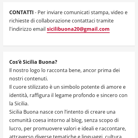
a
CONTATTI
- Per inviare comunicati stampa, video e
t
richieste di collaborazione contattaci tramite
l'indirizzo email
sicilibuona20@gmail.com
i
o
n
Cos’è Sicilia Buona?
Il nostro logo lo racconta bene, ancor prima dei
nostri contenuti.
Il cuore stilizzato è un simbolo potente di amore e
identità, raffigura il legame profondo e sincero con
la Sicilia.
Sicilia Buona nasce con l’intento di creare una
comunità coesa intorno al blog, senza scopo di
lucro, per promuovere valori e ideali e raccontare,
attraverso diverse tematiche e linguaggi, cultura,