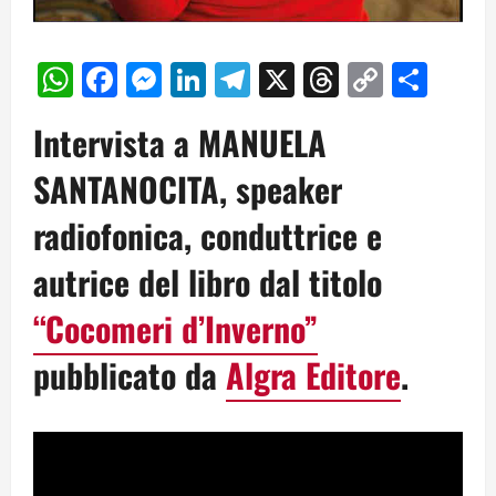
WhatsApp
Facebook
Messenger
LinkedIn
Telegram
X
Threads
Copy
Cond
Link
Intervista a
MANUELA
SANTANOCITA
, speaker
radiofonica, conduttrice e
autrice del libro dal titolo
“Cocomeri d’Inverno”
pubblicato da
Algra Editore
.