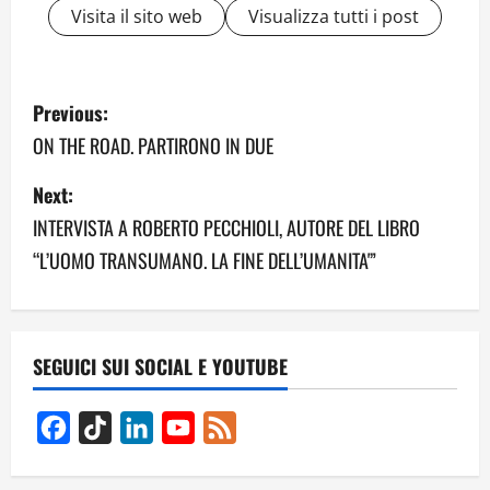
Visita il sito web
Visualizza tutti i post
P
Previous:
o
ON THE ROAD. PARTIRONO IN DUE
s
Next:
INTERVISTA A ROBERTO PECCHIOLI, AUTORE DEL LIBRO
t
“L’UOMO TRANSUMANO. LA FINE DELL’UMANITA'”
n
a
v
SEGUICI SUI SOCIAL E YOUTUBE
i
Facebook
TikTok
LinkedIn
YouTube
Feed
g
Channel