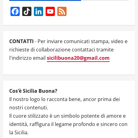
i
Facebook
TikTok
LinkedIn
YouTube
Feed
g
Channel
a
CONTATTI
- Per inviare comunicati stampa, video e
t
richieste di collaborazione contattaci tramite
l'indirizzo email
sicilibuona20@gmail.com
i
o
n
Cos’è Sicilia Buona?
Il nostro logo lo racconta bene, ancor prima dei
nostri contenuti.
Il cuore stilizzato è un simbolo potente di amore e
identità, raffigura il legame profondo e sincero con
la Sicilia.