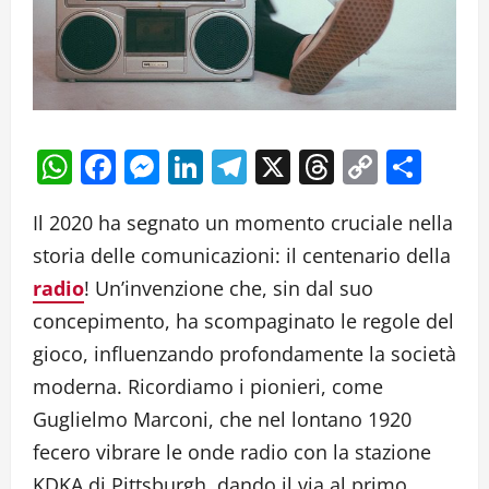
WhatsApp
Facebook
Messenger
LinkedIn
Telegram
X
Threads
Copy
Cond
Link
Il 2020 ha segnato un momento cruciale nella
storia delle comunicazioni: il centenario della
radio
! Un’invenzione che, sin dal suo
concepimento, ha scompaginato le regole del
gioco, influenzando profondamente la società
moderna. Ricordiamo i pionieri, come
Guglielmo Marconi, che nel lontano 1920
fecero vibrare le onde radio con la stazione
KDKA di Pittsburgh, dando il via al primo