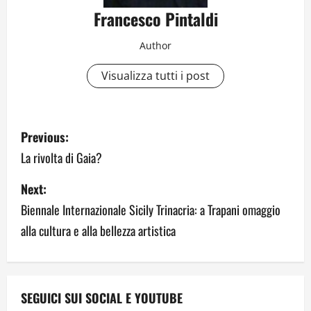
Francesco Pintaldi
Author
Visualizza tutti i post
P
Previous:
o
La rivolta di Gaia?
s
Next:
Biennale Internazionale Sicily Trinacria: a Trapani omaggio
t
alla cultura e alla bellezza artistica
n
a
v
SEGUICI SUI SOCIAL E YOUTUBE