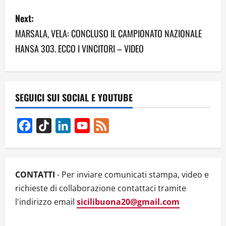
s
Next:
t
MARSALA, VELA: CONCLUSO IL CAMPIONATO NAZIONALE
n
HANSA 303. ECCO I VINCITORI – VIDEO
a
v
SEGUICI SUI SOCIAL E YOUTUBE
i
g
Facebook
TikTok
LinkedIn
YouTube
Feed
Channel
a
t
CONTATTI
- Per inviare comunicati stampa, video e
i
richieste di collaborazione contattaci tramite
l'indirizzo email
sicilibuona20@gmail.com
o