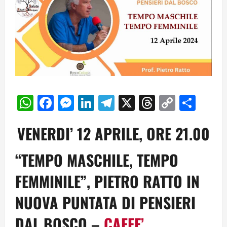
WhatsApp
Facebook
Messenger
LinkedIn
Telegram
X
Threads
Copy
Cond
Link
VENERDI’ 12 APRILE, ORE 21.00
“TEMPO MASCHILE, TEMPO
FEMMINILE”, PIETRO RATTO IN
NUOVA PUNTATA DI PENSIERI
DAL BOSCO –
CAFFE’