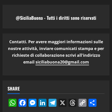
@SiciliaBuona - Tutti i diritti sono riservati
Contatti. Per avere maggiori informazioni sulle
nostre attività, inviare comunicati stampa e per
richieste di collaborazione scrivi all'indirizzo
email
siciliabuona20@gmail.com
SHARE
WhatsApp
Facebook
Messenger
LinkedIn
Telegram
X
Threads
Copy
Cond
Link