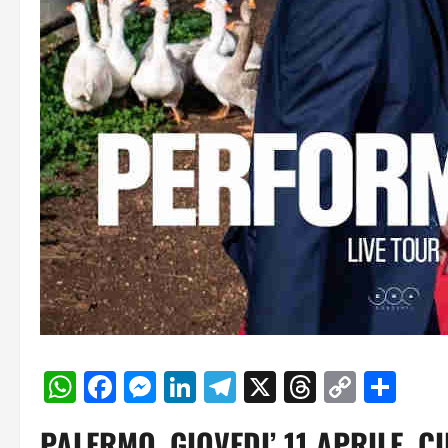
WhatsApp
Facebook
Messenger
LinkedIn
Telegram
X
Threads
Copy
Con
Link
PALERMO, GIOVEDI’ 11 APRILE, 