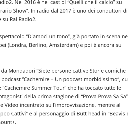
o2. Nel 2016 è nel cast di “Quelli che il calcio” su
rrario Show”. In radio dal 2017 è uno dei conduttori di
e su Rai Radio2.
 spettacolo “Diamoci un tono”, già portato in scena ne
opei (Londra, Berlino, Amsterdam) e poi è ancora su
to da Mondadori “Siete persone cattive Storie comiche
il podcast “Cachemire – Un podcast morbidissimo”, cu
ale “Cachemire Summer Tour” che ha toccato tutte le
rotagonisti della prima stagione di “Prova Prova Sa Sa”
 Video incentrato sull’improvvisazione, mentre al
ppo Cattivi” e al personaggio di Butt-head in “Beavis 
mount+.