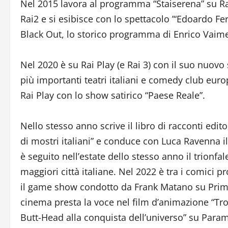
Nel 2015 lavora al programma “Staiserena” su Radi
Rai2 e si esibisce con lo spettacolo ’“Edoardo Fe
Black Out, lo storico programma di Enrico Vaim
Nel 2020 è su Rai Play (e Rai 3) con il suo nuovo
più importanti teatri italiani e comedy club eur
Rai Play con lo show satirico “Paese Reale”.
Nello stesso anno scrive il libro di racconti edi
di mostri italiani” e conduce con Luca Ravenna 
è seguito nell’estate dello stesso anno il trionf
maggiori città italiane. Nel 2022 è tra i comici p
il game show condotto da Frank Matano su Prime
cinema presta la voce nel film d’animazione “Tro
Butt-Head alla conquista dell’universo” su Para