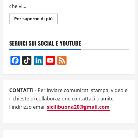
che vi...
Ulteriori
Per saperne di più
informazioni
su
MICHELA
MURGIA:
“QUESTA
SEGUICI SUI SOCIAL E YOUTUBE
PAURA
E’
VERA,
COME
Facebook
TikTok
LinkedIn
YouTube
Feed
PUO’
CAPIRLO
Channel
CHI
NON
LA
VIVE?”
CONTATTI
- Per inviare comunicati stampa, video e
richieste di collaborazione contattaci tramite
l'indirizzo email
sicilibuona20@gmail.com