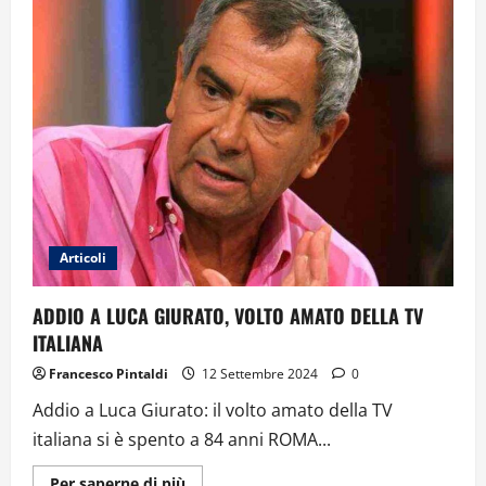
raccontato
da
Ciro
Spataro
Articoli
ADDIO A LUCA GIURATO, VOLTO AMATO DELLA TV
ITALIANA
Francesco Pintaldi
12 Settembre 2024
0
Addio a Luca Giurato: il volto amato della TV
italiana si è spento a 84 anni ROMA...
Ulteriori
Per saperne di più