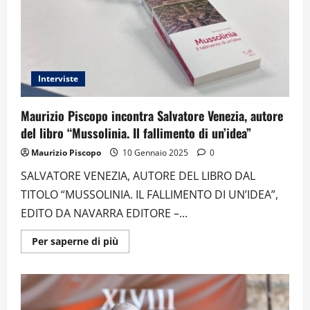
Interviste
Maurizio Piscopo incontra Salvatore Venezia, autore
del libro “Mussolinia. Il fallimento di un’idea”
Maurizio Piscopo
10 Gennaio 2025
0
SALVATORE VENEZIA, AUTORE DEL LIBRO DAL
TITOLO “MUSSOLINIA. IL FALLIMENTO DI UN’IDEA”,
EDITO DA NAVARRA EDITORE –...
Ulteriori
Per saperne di più
informazioni
su
Maurizio
Piscopo
incontra
Salvatore
Venezia,