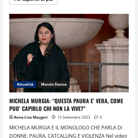
informazioni
su
ADDIO
A
LUCA
GIURATO,
VOLTO
AMATO
DELLA
TV
ITALIANA
Attualità
Mondo Donna
MICHELA MURGIA: “QUESTA PAURA E’ VERA, COME
PUO’ CAPIRLO CHI NON LA VIVE?”
Anna Lisa Maugeri
13 Settembre 2023
0
MICHELA MURGIA E IL MONOLOGO CHE PARLA DI
DONNE, PAURA, CATCALLING E VIOLENZA Nel video