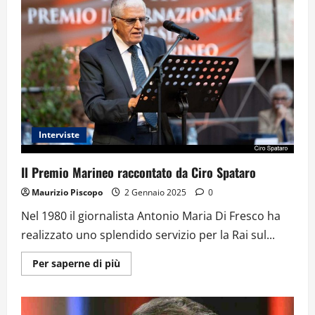
autore
del
libro
“Mussolinia.
Il
fallimento
di
un’idea”
Interviste
Il Premio Marineo raccontato da Ciro Spataro
Maurizio Piscopo
2 Gennaio 2025
0
Nel 1980 il giornalista Antonio Maria Di Fresco ha
realizzato uno splendido servizio per la Rai sul...
Ulteriori
Per saperne di più
informazioni
su
Il
Premio
Marineo