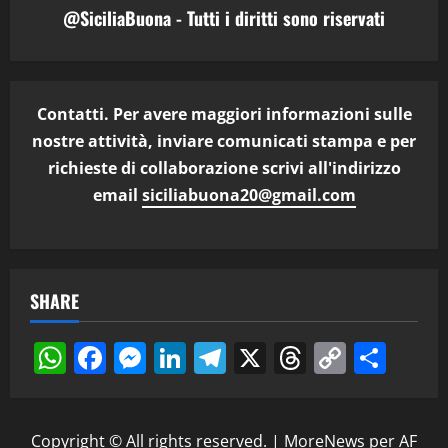
@SiciliaBuona - Tutti i diritti sono riservati
Contatti. Per avere maggiori informazioni sulle
nostre attività, inviare comunicati stampa e per
richieste di collaborazione scrivi all'indirizzo
email
siciliabuona20@gmail.com
SHARE
WhatsApp
Facebook
Messenger
LinkedIn
Telegram
X
Threads
Copy
Cond
Link
Copyright © All rights reserved.
|
MoreNews
per AF