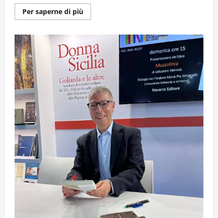
Ulteriori
Per saperne di più
informazioni
su
A
NOME
LORO
2026
–
MUSICHE
E
VOCI
PER
LE
VITTIME
DI
MAFIA