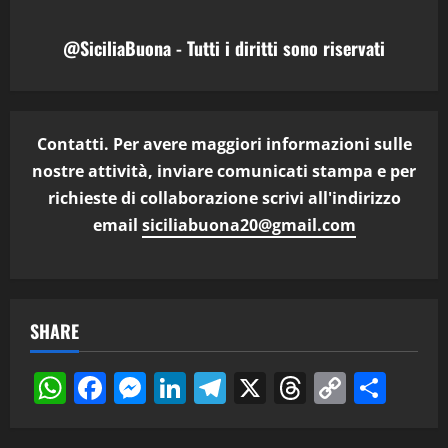
@SiciliaBuona - Tutti i diritti sono riservati
Contatti. Per avere maggiori informazioni sulle
nostre attività, inviare comunicati stampa e per
richieste di collaborazione scrivi all'indirizzo
email
siciliabuona20@gmail.com
SHARE
WhatsApp
Facebook
Messenger
LinkedIn
Telegram
X
Threads
Copy
Cond
Link