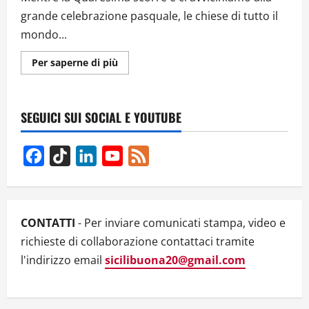
grande celebrazione pasquale, le chiese di tutto il
mondo...
Ulteriori
Per saperne di più
informazioni
su
La
Pasqua
2025
SEGUICI SUI SOCIAL E YOUTUBE
e
il
tempo
della
Facebook
TikTok
LinkedIn
YouTube
Feed
Quaresima:
tra
Channel
tradizione,
riflessione
e
unità
CONTATTI
- Per inviare comunicati stampa, video e
richieste di collaborazione contattaci tramite
l'indirizzo email
sicilibuona20@gmail.com