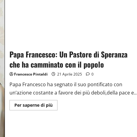
Papa Francesco: Un Pastore di Speranza
che ha camminato con il popolo
Francesco Pintaldi
21 Aprile 2025
0
Papa Francesco ha segnato il suo pontificato con
un’azione costante a favore dei più deboli,della pace e..
Ulteriori
Per saperne di più
informazioni
su
Papa
Francesco:
Un
Pastore
di