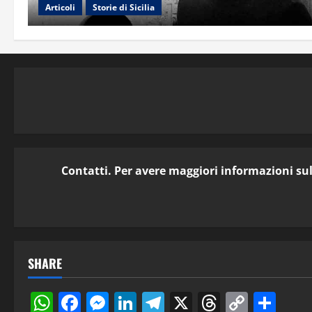
Articoli
Storie di Sicilia
Contatti. Per avere maggiori informazioni sull
SHARE
WhatsApp
Facebook
Messenger
LinkedIn
Telegram
X
Threads
Copy
Con