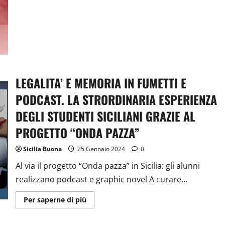
RICORDARE
PEPPINO
IMPASTATO
LEGALITA’ E MEMORIA IN FUMETTI E
PODCAST. LA STRORDINARIA ESPERIENZA
DEGLI STUDENTI SICILIANI GRAZIE AL
PROGETTO “ONDA PAZZA”
Sicilia Buona
25 Gennaio 2024
0
Al via il progetto “Onda pazza” in Sicilia: gli alunni
realizzano podcast e graphic novel A curare...
Ulteriori
Per saperne di più
informazioni
su
LEGALITA’