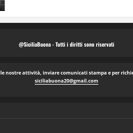
Peppino
Impastato
@SiciliaBuona - Tutti i diritti sono riservati
e nostre attività, inviare comunicati stampa e per richies
siciliabuona20@gmail.com
dividi