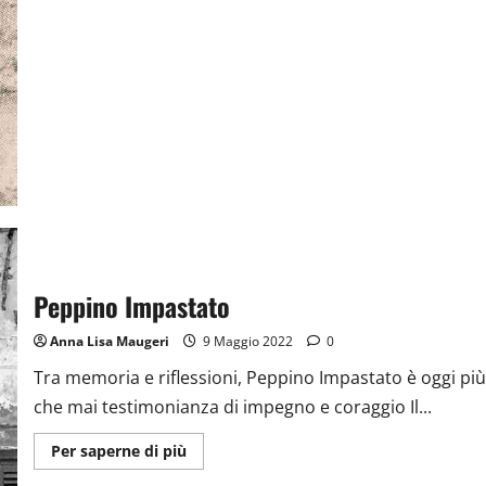
PEPPINO
IMPASTATO.
LA
MEMORIA
DIFFICILE
Peppino Impastato
Anna Lisa Maugeri
9 Maggio 2022
0
Tra memoria e riflessioni, Peppino Impastato è oggi più
che mai testimonianza di impegno e coraggio Il...
Ulteriori
Per saperne di più
informazioni
su