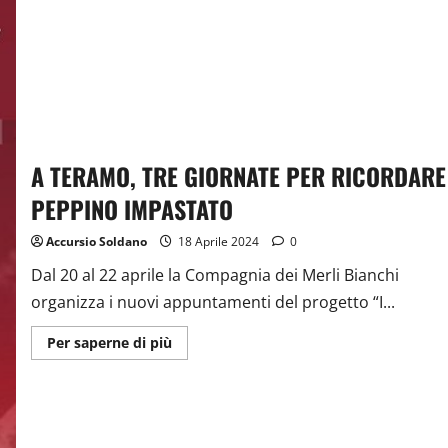
A TERAMO, TRE GIORNATE PER RICORDARE
PEPPINO IMPASTATO
Accursio Soldano
18 Aprile 2024
0
Dal 20 al 22 aprile la Compagnia dei Merli Bianchi
organizza i nuovi appuntamenti del progetto “I...
Ulteriori
Per saperne di più
informazioni
su
A
TERAMO,
TRE
GIORNATE
PER