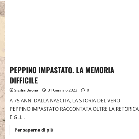
E
MEMORIA
IN
FUMETTI
E
PODCAST.
LA
STRORDINARIA
ESPERIENZA
DEGLI
STUDENTI
SICILIANI
GRAZIE
AL
PROGETTO
“ONDA
PEPPINO IMPASTATO. LA MEMORIA
PAZZA”
DIFFICILE
Sicilia Buona
31 Gennaio 2023
0
A 75 ANNI DALLA NASCITA, LA STORIA DEL VERO
PEPPINO IMPASTATO RACCONTATA OLTRE LA RETORICA
E GLI...
Ulteriori
Per saperne di più
informazioni
su