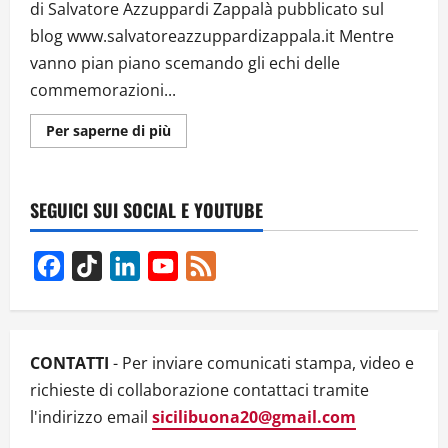
di Salvatore Azzuppardi Zappalà pubblicato sul
blog www.salvatoreazzuppardizappala.it Mentre
vanno pian piano scemando gli echi delle
commemorazioni...
Ulteriori
Per saperne di più
informazioni
su
UN
GRANDE
ITALIANO,
SEGUICI SUI SOCIAL E YOUTUBE
ENZO
FERRARI
Facebook
TikTok
LinkedIn
YouTube
Feed
Channel
CONTATTI
- Per inviare comunicati stampa, video e
richieste di collaborazione contattaci tramite
l'indirizzo email
sicilibuona20@gmail.com