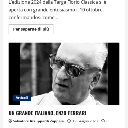
L’edizione 2024 della Targa Florio Classica si è
aperta con grande entusiasmo il 10 ottobre,
confermandosi come...
Ulteriori
Per saperne di più
informazioni
su
Targa
Florio
Classica
2024:
Tradizione
e
Innovazione
sulle
Strade
di
Sicilia
Articoli
UN GRANDE ITALIANO, ENZO FERRARI
Salvatore Azzuppardi Zappalà
19 Giugno 2023
0