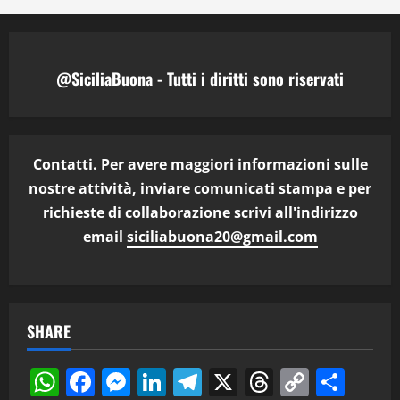
@SiciliaBuona - Tutti i diritti sono riservati
Contatti. Per avere maggiori informazioni sulle
nostre attività, inviare comunicati stampa e per
richieste di collaborazione scrivi all'indirizzo
email
siciliabuona20@gmail.com
SHARE
WhatsApp
Facebook
Messenger
LinkedIn
Telegram
X
Threads
Copy
Cond