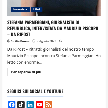
Interviste
Libri
STEFANIA PARMEGGIANI, GIORNALISTA DI
REPUBBLICA, INTERVISTATA DA MAURIZIO PISCOPO
– DA RIPOST
Sicilia Buona
7 Agosto 2023
0
Da RiPost – Ritratti: giornalisti del nostro tempo
Maurizio Piscopo incontra Stefania Parmeggiani Ho
letto con enorme...
Ulteriori
Per saperne di più
informazioni
su
STEFANIA
PARMEGGIANI,
GIORNALISTA
SEGUICI SUI SOCIAL E YOUTUBE
DI
REPUBBLICA,
INTERVISTATA
DA
Facebook
TikTok
LinkedIn
YouTube
Feed
MAURIZIO