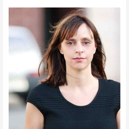
su
L’EDITORE
GREMESE
PUBBLICA
“TUTTO
SU
VITTORIO
DE
SICA”.
500
PAGINE
PER
RACCONTARE
IL
GRANDE
REGISTA
ITALIANO