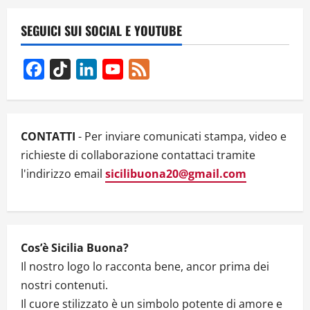
i
SEGUICI SUI SOCIAL E YOUTUBE
g
Facebook
TikTok
LinkedIn
YouTube
Feed
a
Channel
t
i
CONTATTI
- Per inviare comunicati stampa, video e
richieste di collaborazione contattaci tramite
o
l'indirizzo email
sicilibuona20@gmail.com
n
Cos’è Sicilia Buona?
Il nostro logo lo racconta bene, ancor prima dei
nostri contenuti.
Il cuore stilizzato è un simbolo potente di amore e