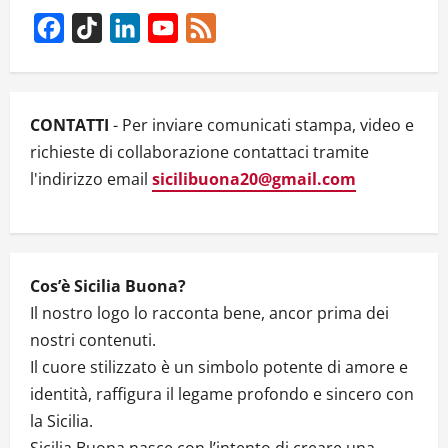
interpreta
le
Facebook
TikTok
LinkedIn
YouTube
Feed
favole
di
Channel
Gianni
Rodari
CONTATTI
- Per inviare comunicati stampa, video e
richieste di collaborazione contattaci tramite
l'indirizzo email
sicilibuona20@gmail.com
Cos’è Sicilia Buona?
Il nostro logo lo racconta bene, ancor prima dei
nostri contenuti.
Il cuore stilizzato è un simbolo potente di amore e
identità, raffigura il legame profondo e sincero con
la Sicilia.
Sicilia Buona nasce con l’intento di creare una