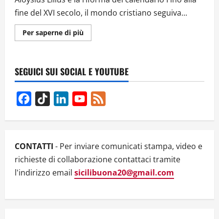
fine del XVI secolo, il mondo cristiano seguiva...
Ulteriori
Per saperne di più
informazioni
su
Lilius
e
l’ordine
SEGUICI SUI SOCIAL E YOUTUBE
del
tempo:
Cirò
celebra
Facebook
TikTok
LinkedIn
YouTube
Feed
l’uomo
che
Channel
fissò
l’equinozio
di
primavera
CONTATTI
- Per inviare comunicati stampa, video e
richieste di collaborazione contattaci tramite
l'indirizzo email
sicilibuona20@gmail.com