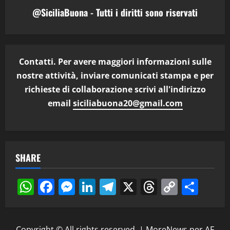
@SiciliaBuona - Tutti i diritti sono riservati
Contatti. Per avere maggiori informazioni sulle
nostre attività, inviare comunicati stampa e per
richieste di collaborazione scrivi all'indirizzo
email
siciliabuona20@gmail.com
SHARE
WhatsApp
Facebook
Messenger
LinkedIn
Telegram
X
Threads
Copy
Cond
Link
Copyright © All rights reserved.
|
MoreNews
per AF