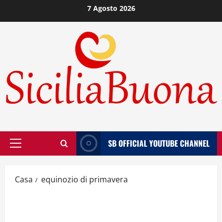
Vai
7 Agosto 2026
al
contenuto
SB OFFICIAL YOUTUBE CHANNEL
Menù
principale
Casa
equinozio di primavera