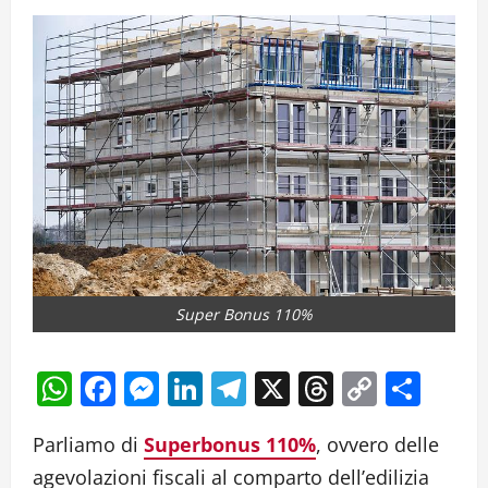
Super Bonus 110%
WhatsApp
Facebook
Messenger
LinkedIn
Telegram
X
Threads
Copy
Cond
Link
Parliamo di
Superbonus 110%
, ovvero delle
agevolazioni fiscali al comparto dell’edilizia