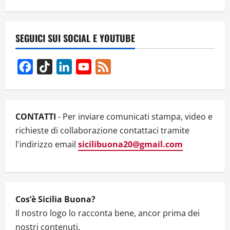
i
g
SEGUICI SUI SOCIAL E YOUTUBE
a
Facebook
TikTok
LinkedIn
YouTube
Feed
t
Channel
i
CONTATTI
- Per inviare comunicati stampa, video e
o
richieste di collaborazione contattaci tramite
n
l'indirizzo email
sicilibuona20@gmail.com
Cos’è Sicilia Buona?
Il nostro logo lo racconta bene, ancor prima dei
nostri contenuti.