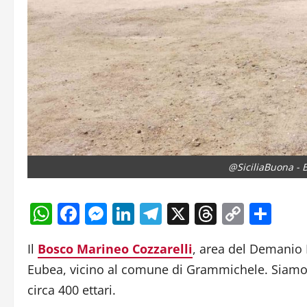
@SiciliaBuona - 
WhatsApp
Facebook
Messenger
LinkedIn
Telegram
X
Threads
Copy
Con
Link
Il
Bosco Marineo Cozzarelli
, area del Demanio F
Eubea, vicino al comune di Grammichele. Siamo a
circa 400 ettari.