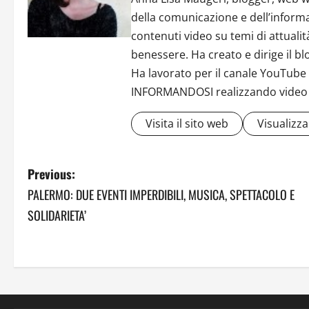
della comunicazione e dell’informa
contenuti video su temi di attuali
benessere. Ha creato e dirige il b
Ha lavorato per il canale YouTub
INFORMANDOSI realizzando video in
Visita il sito web
Visualizza 
P
Previous:
PALERMO: DUE EVENTI IMPERDIBILI, MUSICA, SPETTACOLO E
o
SOLIDARIETA’
s
t
n