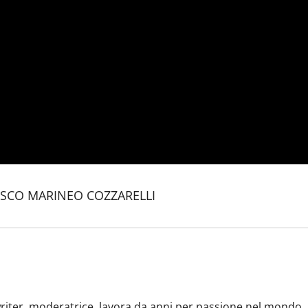
BOSCO MARINEO COZZARELLI
riter, moderatrice, lavora da anni per passione nel mondo