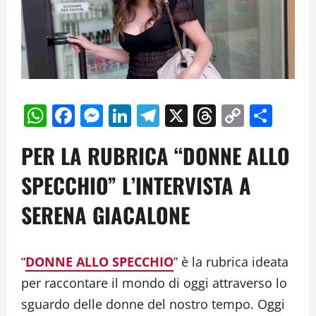
WhatsApp
Facebook
Messenger
LinkedIn
Telegram
X
Threads
Copy
Cond
Link
PER LA RUBRICA “DONNE ALLO
SPECCHIO” L’INTERVISTA A
SERENA GIACALONE
“
DONNE ALLO SPECCHIO
” è la rubrica ideata
per raccontare il mondo di oggi attraverso lo
sguardo delle donne del nostro tempo. Oggi