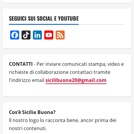
a
v
SEGUICI SUI SOCIAL E YOUTUBE
i
Facebook
TikTok
LinkedIn
YouTube
Feed
g
Channel
a
CONTATTI
- Per inviare comunicati stampa, video e
t
richieste di collaborazione contattaci tramite
l'indirizzo email
sicilibuona20@gmail.com
i
o
n
Cos’è Sicilia Buona?
Il nostro logo lo racconta bene, ancor prima dei
nostri contenuti.