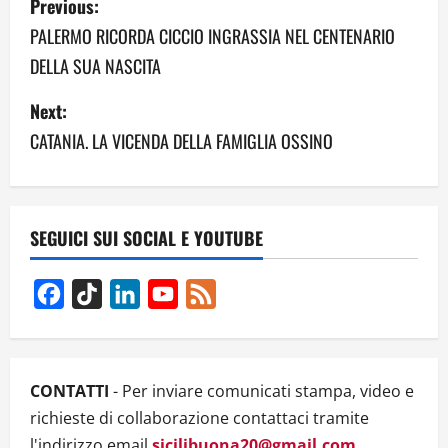
Previous:
o
PALERMO RICORDA CICCIO INGRASSIA NEL CENTENARIO
DELLA SUA NASCITA
s
Next:
t
CATANIA. LA VICENDA DELLA FAMIGLIA OSSINO
n
a
v
SEGUICI SUI SOCIAL E YOUTUBE
i
Facebook
TikTok
LinkedIn
YouTube
Feed
g
Channel
a
CONTATTI
- Per inviare comunicati stampa, video e
t
richieste di collaborazione contattaci tramite
l'indirizzo email
sicilibuona20@gmail.com