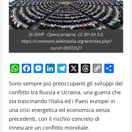
Di Diliff - Opera propria, CC BY-SA 3.0,
https://commons.wikimedia.org/w/index.php?
curid=35972521
WhatsApp
Facebook
Messenger
LinkedIn
Telegram
X
Threads
Copy
Cond
Link
Sono sempre più preoccupanti gli sviluppi del
conflitto tra Russia e Ucraina, una guerra che
sta trascinando l’Italia ed i Paesi europei in
una crisi energetica ed economica senza
precedenti, con il rischio concreto di
innescare un conflitto mondiale.