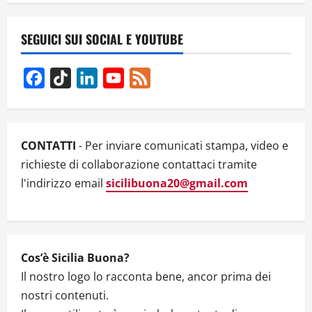
v
SEGUICI SUI SOCIAL E YOUTUBE
i
g
Facebook
TikTok
LinkedIn
YouTube
Feed
Channel
a
t
CONTATTI
- Per inviare comunicati stampa, video e
i
richieste di collaborazione contattaci tramite
l'indirizzo email
sicilibuona20@gmail.com
o
n
Cos’è Sicilia Buona?
Il nostro logo lo racconta bene, ancor prima dei
nostri contenuti.