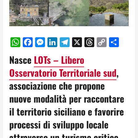
WhatsApp
Facebook
Messenger
LinkedIn
Telegram
X
Threads
Copy
Cond
Link
Nasce
LOTs – Libero
Osservatorio Territoriale sud
,
associazione che propone
nuove modalità per raccontare
il territorio siciliano e favorire
processi di sviluppo locale
attraverso un turismo critico,