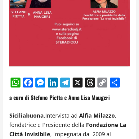
WhatsApp
Facebook
Messenger
LinkedIn
Telegram
X
Threads
Copy
Cond
Link
a cura di Stefano Pietta e Anna Lisa Maugeri
Siciliabuona
.Intervista ad
Alfia Milazzo
,
fondatrice e Presidente della
Fondazione La
Città Invisibile
, impegnata dal 2009 al