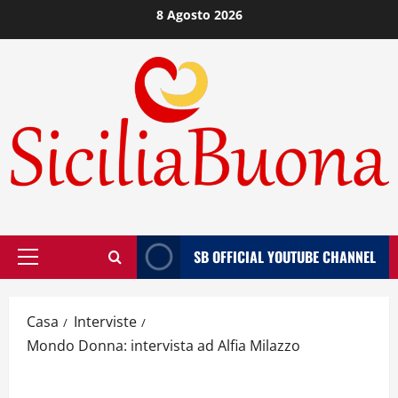
Vai
8 Agosto 2026
al
contenuto
SB OFFICIAL YOUTUBE CHANNEL
Menù
principale
Casa
Interviste
Mondo Donna: intervista ad Alfia Milazzo