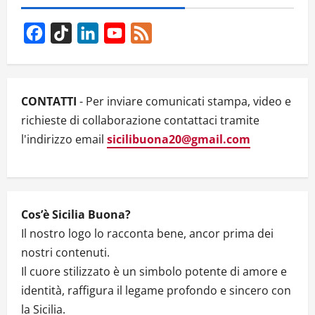
v
i
Facebook
TikTok
LinkedIn
YouTube
Feed
g
Channel
a
CONTATTI
- Per inviare comunicati stampa, video e
t
richieste di collaborazione contattaci tramite
l'indirizzo email
sicilibuona20@gmail.com
i
o
n
Cos’è Sicilia Buona?
Il nostro logo lo racconta bene, ancor prima dei
nostri contenuti.
Il cuore stilizzato è un simbolo potente di amore e
identità, raffigura il legame profondo e sincero con
la Sicilia.