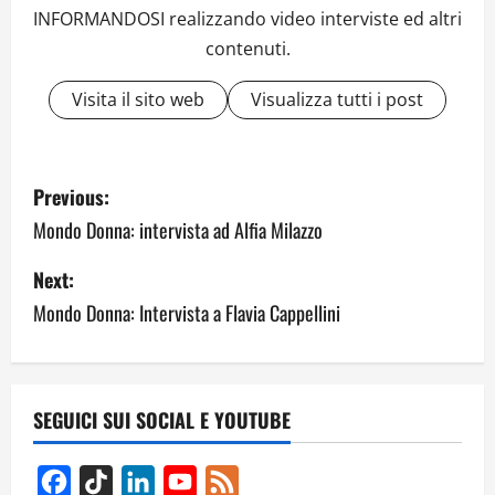
INFORMANDOSI realizzando video interviste ed altri
contenuti.
Visita il sito web
Visualizza tutti i post
P
Previous:
o
Mondo Donna: intervista ad Alfia Milazzo
s
Next:
Mondo Donna: Intervista a Flavia Cappellini
t
n
a
SEGUICI SUI SOCIAL E YOUTUBE
v
Facebook
TikTok
LinkedIn
YouTube
Feed