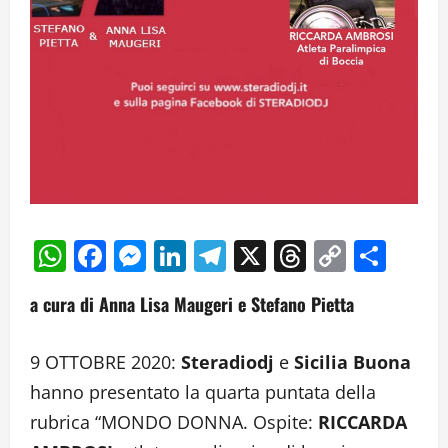
WhatsApp
Facebook
Messenger
LinkedIn
Telegram
X
Threads
Copy
Cond
Link
a cura di Anna Lisa Maugeri e Stefano Pietta
9 OTTOBRE 2020:
Steradiodj
e
Sicilia Buona
hanno presentato la quarta puntata della
rubrica “MONDO DONNA. Ospite:
RICCARDA