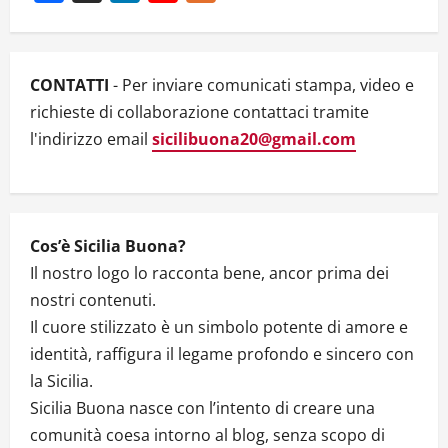
i
Channel
g
CONTATTI
- Per inviare comunicati stampa, video e
a
richieste di collaborazione contattaci tramite
t
l'indirizzo email
sicilibuona20@gmail.com
i
o
Cos’è Sicilia Buona?
n
Il nostro logo lo racconta bene, ancor prima dei
nostri contenuti.
Il cuore stilizzato è un simbolo potente di amore e
identità, raffigura il legame profondo e sincero con
la Sicilia.
Sicilia Buona nasce con l’intento di creare una
comunità coesa intorno al blog, senza scopo di