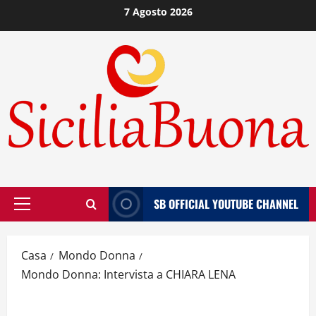
Vai
7 Agosto 2026
al
contenuto
SB OFFICIAL YOUTUBE CHANNEL
Menù
principale
Casa
Mondo Donna
Mondo Donna: Intervista a CHIARA LENA