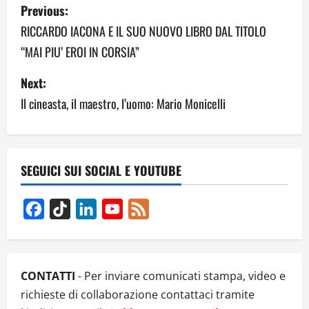
P
Previous:
o
RICCARDO IACONA E IL SUO NUOVO LIBRO DAL TITOLO
“MAI PIU’ EROI IN CORSIA”
s
Next:
t
Il cineasta, il maestro, l’uomo: Mario Monicelli
n
a
v
SEGUICI SUI SOCIAL E YOUTUBE
i
Facebook
TikTok
LinkedIn
YouTube
Feed
g
Channel
a
CONTATTI
- Per inviare comunicati stampa, video e
t
richieste di collaborazione contattaci tramite