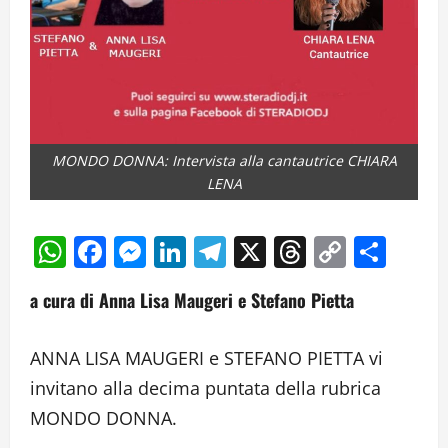
MONDO DONNA: Intervista alla cantautrice CHIARA
LENA
WhatsApp
Facebook
Messenger
LinkedIn
Telegram
X
Threads
Copy
Cond
Link
a cura di Anna Lisa Maugeri e Stefano Pietta
ANNA LISA MAUGERI e STEFANO PIETTA vi
invitano alla decima puntata della rubrica
MONDO DONNA.