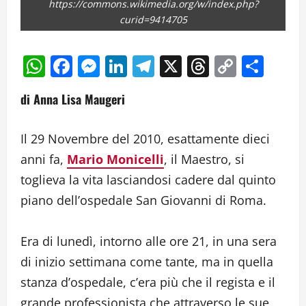
https://commons.wikimedia.org/w/index.php?
curid=9414705
WhatsApp
Facebook
Messenger
LinkedIn
Telegram
X
Threads
Copy
Cond
Link
di Anna Lisa Maugeri
Il 29 Novembre del 2010, esattamente dieci
anni fa,
Mario Monicelli
, il Maestro, si
toglieva la vita lasciandosi cadere dal quinto
piano dell’ospedale San Giovanni di Roma.
Era di lunedì, intorno alle ore 21, in una sera
di inizio settimana come tante, ma in quella
stanza d’ospedale, c’era più che il regista e il
grande professionista che attraverso le sue