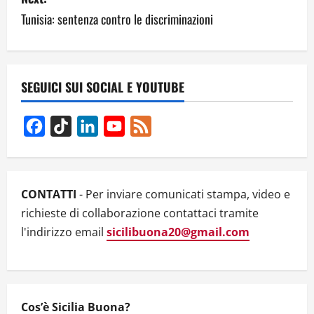
Tunisia: sentenza contro le discriminazioni
t
n
a
SEGUICI SUI SOCIAL E YOUTUBE
v
Facebook
TikTok
LinkedIn
YouTube
Feed
i
Channel
g
CONTATTI
- Per inviare comunicati stampa, video e
a
richieste di collaborazione contattaci tramite
t
l'indirizzo email
sicilibuona20@gmail.com
i
o
Cos’è Sicilia Buona?