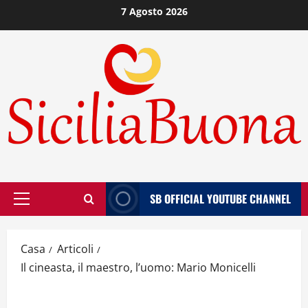
Vai
7 Agosto 2026
al
contenuto
SB OFFICIAL YOUTUBE CHANNEL
Menù
principale
Casa
Articoli
Il cineasta, il maestro, l’uomo: Mario Monicelli