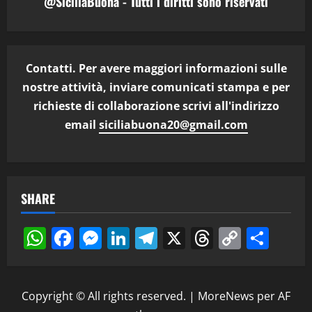
@SiciliaBuona - Tutti i diritti sono riservati
Contatti. Per avere maggiori informazioni sulle
nostre attività, inviare comunicati stampa e per
richieste di collaborazione scrivi all'indirizzo
email
siciliabuona20@gmail.com
SHARE
WhatsApp
Facebook
Messenger
LinkedIn
Telegram
X
Threads
Copy
Cond
Link
Copyright © All rights reserved.
|
MoreNews
per AF