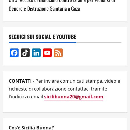
n
Genere e Distruzione Sanitaria a Gaza
a
v
SEGUICI SUI SOCIAL E YOUTUBE
i
g
Facebook
TikTok
LinkedIn
YouTube
Feed
Channel
a
t
CONTATTI
- Per inviare comunicati stampa, video e
i
richieste di collaborazione contattaci tramite
l'indirizzo email
sicilibuona20@gmail.com
o
n
Cos’è Sicilia Buona?