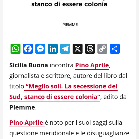
WhatsApp
Facebook
Messenger
LinkedIn
Telegram
X
Threads
Copy
Cond
Link
Sicilia Buona
incontra
Pino Aprile
,
giornalista e scrittore, autore del libro dal
titolo
“Meglio soli. La secessione del
Sud, stanco di essere colonia”
, edito da
Piemme
.
Pino Aprile
è noto per i suoi saggi sulla
questione meridionale e le disuguaglianze