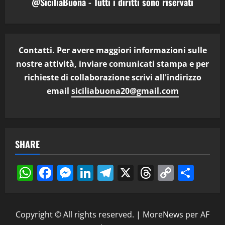
@SiciliaBuona - Tutti i diritti sono riservati
Contatti. Per avere maggiori informazioni sulle
nostre attività, inviare comunicati stampa e per
richieste di collaborazione scrivi all'indirizzo
email
siciliabuona20@gmail.com
SHARE
WhatsApp
Facebook
Messenger
LinkedIn
Telegram
X
Threads
Copy
Cond
Link
Copyright © All rights reserved.
|
MoreNews
per AF