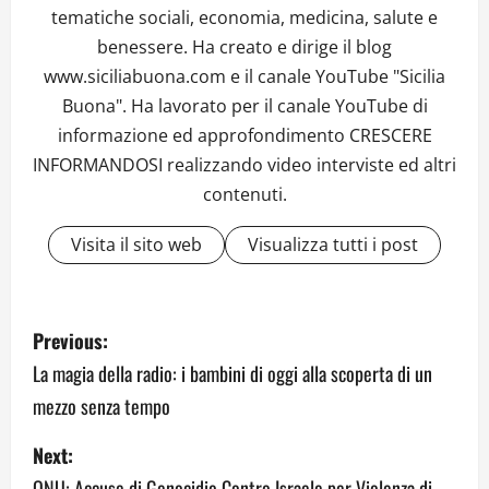
tematiche sociali, economia, medicina, salute e
benessere. Ha creato e dirige il blog
www.siciliabuona.com e il canale YouTube "Sicilia
Buona". Ha lavorato per il canale YouTube di
informazione ed approfondimento CRESCERE
INFORMANDOSI realizzando video interviste ed altri
contenuti.
Visita il sito web
Visualizza tutti i post
P
Previous:
o
La magia della radio: i bambini di oggi alla scoperta di un
mezzo senza tempo
s
Next:
t
ONU: Accuse di Genocidio Contro Israele per Violenza di