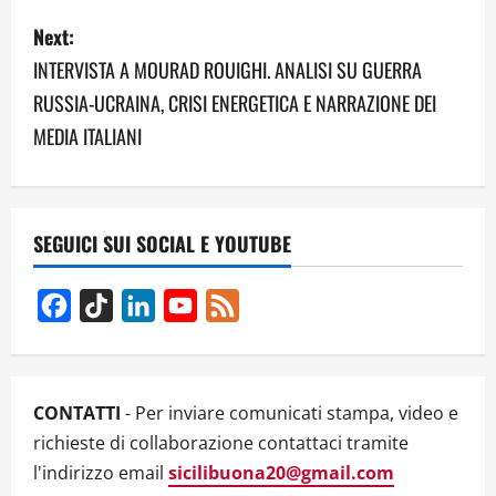
s
Next:
INTERVISTA A MOURAD ROUIGHI. ANALISI SU GUERRA
t
RUSSIA-UCRAINA, CRISI ENERGETICA E NARRAZIONE DEI
n
MEDIA ITALIANI
a
v
SEGUICI SUI SOCIAL E YOUTUBE
i
g
Facebook
TikTok
LinkedIn
YouTube
Feed
Channel
a
t
CONTATTI
- Per inviare comunicati stampa, video e
i
richieste di collaborazione contattaci tramite
l'indirizzo email
sicilibuona20@gmail.com