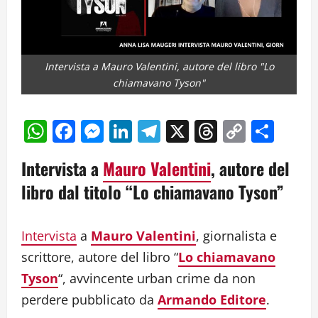
Intervista a Mauro Valentini, autore del libro "Lo
chiamavano Tyson"
WhatsApp
Facebook
Messenger
LinkedIn
Telegram
X
Threads
Copy
Cond
Link
Intervista a
Mauro Valentini
, autore del
libro dal titolo “Lo chiamavano Tyson”
Intervista
a
Mauro Valentini
, giornalista e
scrittore, autore del libro “
Lo chiamavano
Tyson
“, avvincente urban crime da non
perdere pubblicato da
Armando Editore
.