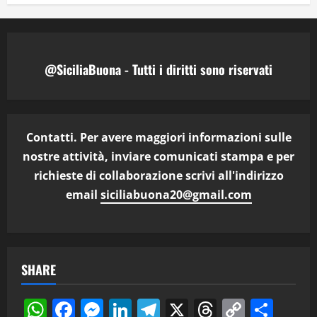
@SiciliaBuona - Tutti i diritti sono riservati
Contatti. Per avere maggiori informazioni sulle
nostre attività, inviare comunicati stampa e per
richieste di collaborazione scrivi all'indirizzo
email
siciliabuona20@gmail.com
SHARE
WhatsApp
Facebook
Messenger
LinkedIn
Telegram
X
Threads
Copy
Cond