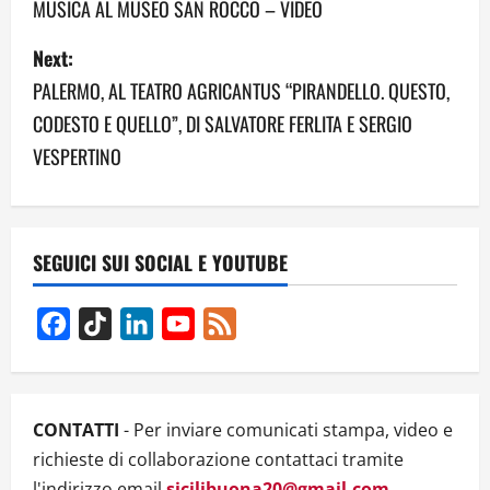
MUSICA AL MUSEO SAN ROCCO – VIDEO
s
Next:
t
PALERMO, AL TEATRO AGRICANTUS “PIRANDELLO. QUESTO,
n
CODESTO E QUELLO”, DI SALVATORE FERLITA E SERGIO
a
VESPERTINO
v
i
SEGUICI SUI SOCIAL E YOUTUBE
g
Facebook
TikTok
LinkedIn
YouTube
Feed
a
Channel
t
i
CONTATTI
- Per inviare comunicati stampa, video e
richieste di collaborazione contattaci tramite
o
l'indirizzo email
sicilibuona20@gmail.com