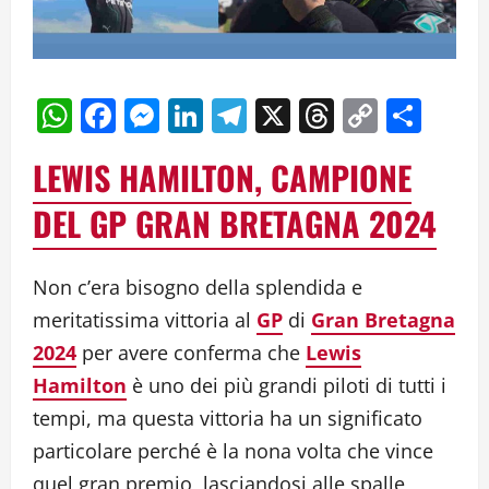
WhatsApp
Facebook
Messenger
LinkedIn
Telegram
X
Threads
Copy
Cond
Link
LEWIS HAMILTON, CAMPIONE
DEL GP GRAN BRETAGNA 2024
Non c’era bisogno della splendida e
meritatissima vittoria al
GP
di
Gran Bretagna
2024
per avere conferma che
Lewis
Hamilton
è uno dei più grandi piloti di tutti i
tempi, ma questa vittoria ha un significato
particolare perché è la nona volta che vince
quel gran premio, lasciandosi alle spalle