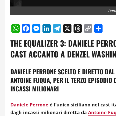
Dani
WhatsApp
Facebook
Messenger
LinkedIn
Telegram
X
Threads
Copy
Con
Link
THE EQUALIZER 3: DANIELE PERR
CAST ACCANTO A DENZEL WASHI
DANIELE PERRONE SCELTO E DIRETTO DAL
ANTOINE FUQUA, PER IL TERZO EPISODIO
INCASSI MILIONARI
Daniele Perrone
è l’unico siciliano nel cast i
dagli incassi milionari diretta da
Antoine Fu