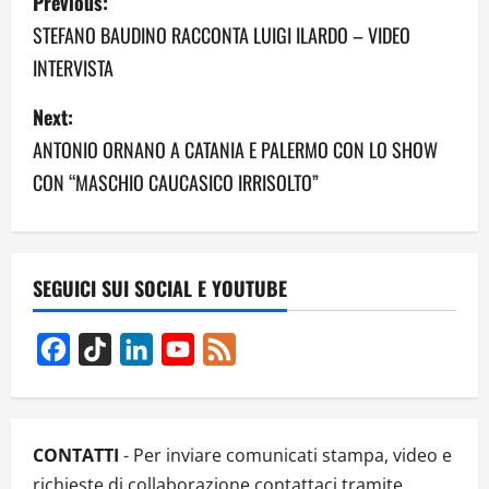
Previous:
o
STEFANO BAUDINO RACCONTA LUIGI ILARDO – VIDEO
INTERVISTA
s
Next:
t
ANTONIO ORNANO A CATANIA E PALERMO CON LO SHOW
n
CON “MASCHIO CAUCASICO IRRISOLTO”
a
v
SEGUICI SUI SOCIAL E YOUTUBE
i
g
Facebook
TikTok
LinkedIn
YouTube
Feed
Channel
a
t
CONTATTI
- Per inviare comunicati stampa, video e
richieste di collaborazione contattaci tramite