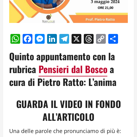
WhatsApp
Facebook
Messenger
LinkedIn
Telegram
X
Threads
Copy
Cond
Link
Quinto appuntamento con la
rubrica
Pensieri dal Bosco
a
cura di Pietro Ratto: L’anima
GUARDA IL VIDEO IN FONDO
ALL’ARTICOLO
Una delle parole che pronunciamo di più è: