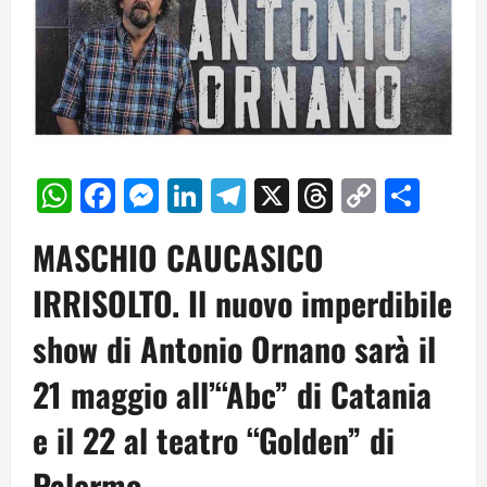
WhatsApp
Facebook
Messenger
LinkedIn
Telegram
X
Threads
Copy
Cond
Link
MASCHIO CAUCASICO
IRRISOLTO. Il nuovo imperdibile
show di Antonio Ornano sarà il
21 maggio all’“Abc” di Catania
e il 22 al teatro “Golden” di
Palermo