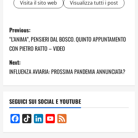
Visita il sito web
Visualizza tutti i post
P
Previous:
o
“L’ANIMA”, PENSIERI DAL BOSCO. QUINTO APPUNTAMENTO
CON PIETRO RATTO – VIDEO
s
Next:
t
INFLUENZA AVIARIA: PROSSIMA PANDEMIA ANNUNCIATA?
n
a
v
SEGUICI SUI SOCIAL E YOUTUBE
i
Facebook
TikTok
LinkedIn
YouTube
Feed
g
Channel