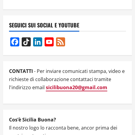
n
a
v
SEGUICI SUI SOCIAL E YOUTUBE
i
Facebook
TikTok
LinkedIn
YouTube
Feed
g
Channel
a
CONTATTI
- Per inviare comunicati stampa, video e
t
richieste di collaborazione contattaci tramite
l'indirizzo email
sicilibuona20@gmail.com
i
o
n
Cos’è Sicilia Buona?
Il nostro logo lo racconta bene, ancor prima dei