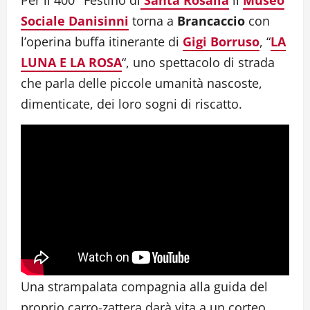
Per il 400° Festino di
Santa Rosalia
il
Museo
Sociale Danisinni
torna a
Brancaccio
con
l’operina buffa itinerante di
Gigi Borruso
, “
LA
LUNA E LA ROSA
“, uno spettacolo di strada
che parla delle piccole umanità nascoste,
dimenticate, dei loro sogni di riscatto.
Una strampalata compagnia alla guida del
proprio carro-zattera darà vita a un corteo