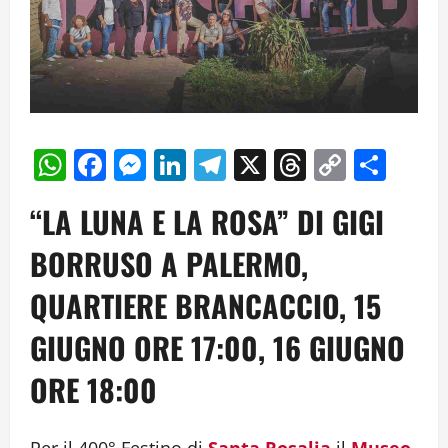
WhatsApp
Facebook
Messenger
LinkedIn
Telegram
X
Threads
Copy
Cond
Link
“LA LUNA E LA ROSA” DI GIGI
BORRUSO A PALERMO,
QUARTIERE BRANCACCIO, 15
GIUGNO ORE 17:00, 16 GIUGNO
ORE 18:00