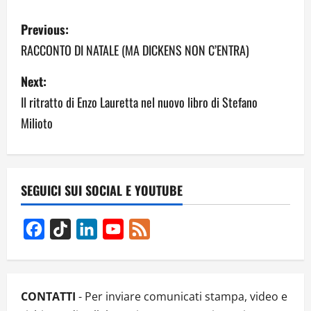
P
Previous:
o
RACCONTO DI NATALE (MA DICKENS NON C’ENTRA)
s
Next:
Il ritratto di Enzo Lauretta nel nuovo libro di Stefano
t
Milioto
n
a
v
SEGUICI SUI SOCIAL E YOUTUBE
i
Facebook
TikTok
LinkedIn
YouTube
Feed
g
Channel
a
CONTATTI
- Per inviare comunicati stampa, video e