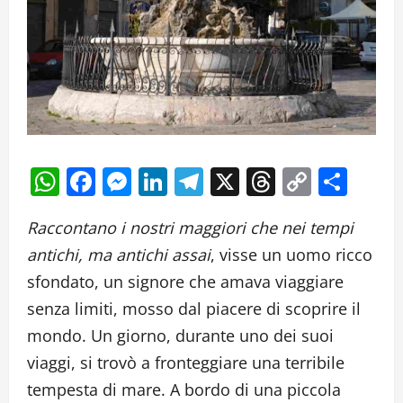
WhatsApp
Facebook
Messenger
LinkedIn
Telegram
X
Threads
Copy
Cond
Link
Raccontano i nostri maggiori che nei tempi
antichi, ma antichi assai
, visse un uomo ricco
sfondato, un signore che amava viaggiare
senza limiti, mosso dal piacere di scoprire il
mondo. Un giorno, durante uno dei suoi
viaggi, si trovò a fronteggiare una terribile
tempesta di mare. A bordo di una piccola