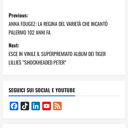
P
Previous:
o
ANNA FOUGEZ: LA REGINA DEL VARIETÀ CHE INCANTÒ
PALERMO 102 ANNI FA
s
Next:
t
ESCE IN VINILE IL SUPERPREMIATO ALBUM DEI TIGER
n
LILLIES “SHOCKHEADED PETER”
a
v
SEGUICI SUI SOCIAL E YOUTUBE
i
g
Facebook
TikTok
LinkedIn
YouTube
Feed
Channel
a