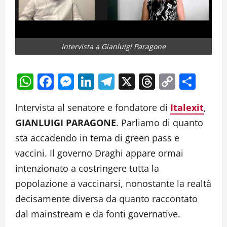
Intervista a Gianluigi Paragone
WhatsApp
Facebook
Messenger
LinkedIn
Telegram
X
Threads
Copy
Cond
Link
Intervista al senatore e fondatore di
Italexit
,
GIANLUIGI PARAGONE
. Parliamo di quanto
sta accadendo in tema di green pass e
vaccini. Il governo Draghi appare ormai
intenzionato a costringere tutta la
popolazione a vaccinarsi, nonostante la realtà
decisamente diversa da quanto raccontato
dal mainstream e da fonti governative.