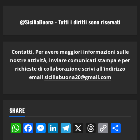
@SiciliaBuona - Tutti i diritti sono riservati
Contatti. Per avere maggiori informazioni sulle
nostre attività, inviare comunicati stampa e per
richieste di collaborazione scrivi all'indirizzo
email
siciliabuona20@gmail.com
SHARE
WhatsApp
Facebook
Messenger
LinkedIn
Telegram
X
Threads
Copy
Cond
Link