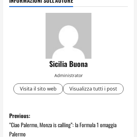
INFORMAZIONI SULL'AUTORE
Sicilia Buona
Administrator
Visita il sito web
Visualizza tutti i post
P
Previous:
o
“Ciao Palermo, Monza is calling”: la Formula 1 omaggia
Palermo