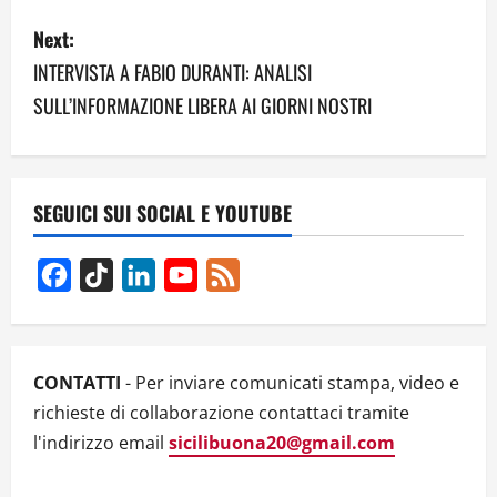
s
Next:
t
INTERVISTA A FABIO DURANTI: ANALISI
n
SULL’INFORMAZIONE LIBERA AI GIORNI NOSTRI
a
v
SEGUICI SUI SOCIAL E YOUTUBE
i
g
Facebook
TikTok
LinkedIn
YouTube
Feed
Channel
a
t
CONTATTI
- Per inviare comunicati stampa, video e
i
richieste di collaborazione contattaci tramite
l'indirizzo email
sicilibuona20@gmail.com
o