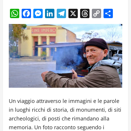
WhatsApp
Facebook
Messenger
LinkedIn
Telegram
X
Threads
Copy
Cond
Link
Un viaggio attraverso le immagini e le parole
in luoghi ricchi di storia, di monumenti, di siti
archeologici, di posti che rimandano alla
memoria. Un foto racconto seguendo i