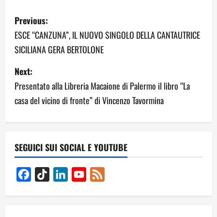
P
Previous:
o
ESCE “CANZUNA”, IL NUOVO SINGOLO DELLA CANTAUTRICE
SICILIANA GERA BERTOLONE
s
Next:
t
Presentato alla Libreria Macaione di Palermo il libro “La
n
casa del vicino di fronte” di Vincenzo Tavormina
a
v
SEGUICI SUI SOCIAL E YOUTUBE
i
g
Facebook
TikTok
LinkedIn
YouTube
Feed
Channel
a