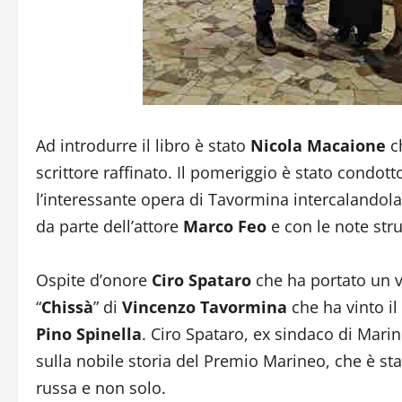
Ad introdurre il libro è stato
Nicola Macaione
ch
scrittore raffinato. Il pomeriggio è stato condot
l’interessante opera di Tavormina intercalandola 
da parte dell’attore
Marco Feo
e con le note str
Ospite d’onore
Ciro Spataro
che ha portato un v
“
Chissà
” di
Vincenzo Tavormina
che ha vinto i
Pino Spinella
. Ciro Spataro, ex sindaco di Marin
sulla nobile storia del Premio Marineo, che è st
russa e non solo.