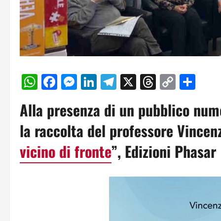
WhatsApp
Facebook
Messenger
LinkedIn
Telegram
X
Threads
Copy
Con
Link
Alla presenza di un pubblico num
la raccolta del professore Vincenz
vicino di fronte
”, Edizioni Phasar